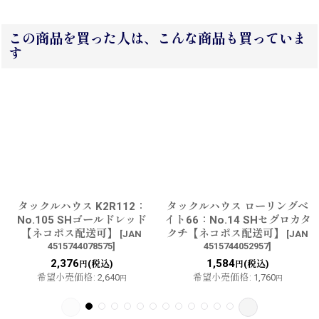
この商品を買った人は、こんな商品も買っていま
す
タックルハウス K2R112：
タックルハウス ローリングベ
No.105 SHゴールドレッド
イト66：No.14 SHセグロカタ
【ネコポス配送可】
クチ【ネコポス配送可】
[
JAN
[
JAN
4515744078575
]
4515744052957
]
2,376
1,584
(税込)
(税込)
円
円
希望小売価格
:
2,640
希望小売価格
:
1,760
円
円