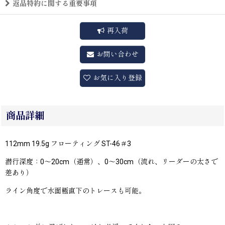
返品特約に関する重要事項
再入荷
お問い合わせ
お気に入り登録
商品詳細
112mm 19.5g フローティング ST-46＃3
潜行深度：0〜20cm（通常）、0〜30cm（流れ、リーダーの太さで
差あり）
ライン角度で水面極直下のトレースも可能。