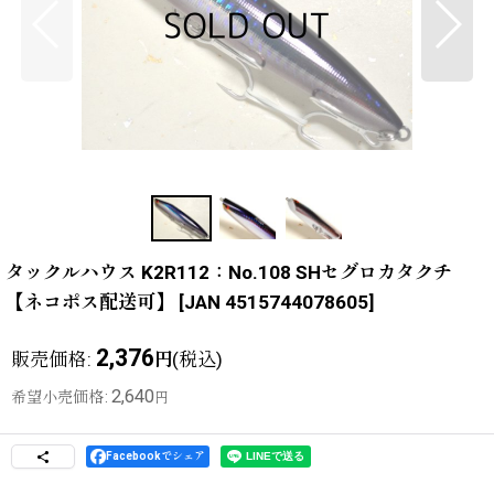
タックルハウス K2R112：No.108 SHセグロカタクチ
【ネコポス配送可】
[
JAN 4515744078605
]
2,376
販売価格
:
(税込)
円
2,640
希望小売価格
:
円
Facebookでシェア