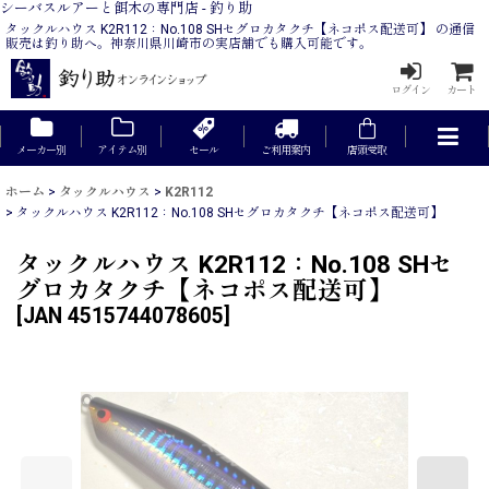
シーバスルアーと餌木の専門店 - 釣り助
タックルハウス K2R112：No.108 SHセグロカタクチ【ネコポス配送可】 の通信
販売は釣り助へ。神奈川県川崎市の実店舗でも購入可能です。
ログイン
カート
メーカー別
アイテム別
セール
ご利用案内
店頭受取
ホーム
>
タックルハウス
>
K2R112
>
タックルハウス K2R112：No.108 SHセグロカタクチ【ネコポス配送可】
タックルハウス K2R112：No.108 SHセ
グロカタクチ【ネコポス配送可】
[
JAN 4515744078605
]