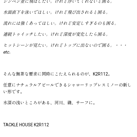
シンペン並に飛ばしたい。けれど浮いてくれないと困る。
水面直下を泳いでほしい。けれど飛び出されると困る。
流れには強くあってほしい。けれど安定しすぎるのも困る。
連続トゥイッチしたい。けれど深度が変化したら困る。
ヒットシーンが見たい。けれどトップに出ないので困る。・・・
etc。
そんな無茶な要求に同時にこたえられるのが、K2R112。
任意にナチュラルアピールできるシャローリップレスミノーの新し
い形です。
水深の浅いところがある、河川、磯、サーフに。
TACKLE HOUSE K2R112