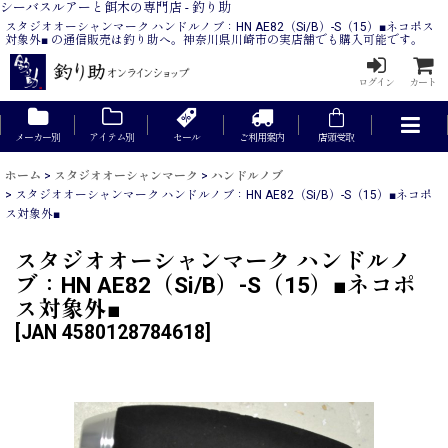
シーバスルアーと餌木の専門店 - 釣り助
スタジオオーシャンマーク ハンドルノブ：HN AE82（Si/B）-S（15）■ネコポス
対象外■ の通信販売は釣り助へ。神奈川県川崎市の実店舗でも購入可能です。
ログイン
カート
メーカー別
アイテム別
セール
ご利用案内
店頭受取
ホーム
>
スタジオオーシャンマーク
>
ハンドルノブ
>
スタジオオーシャンマーク ハンドルノブ：HN AE82（Si/B）-S（15）■ネコポ
ス対象外■
スタジオオーシャンマーク ハンドルノ
ブ：HN AE82（Si/B）-S（15）■ネコポ
ス対象外■
[
JAN 4580128784618
]