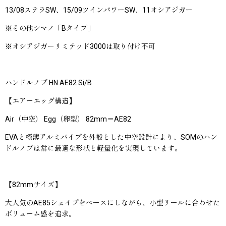
13/08ステラSW、15/09ツインパワーSW、11オシアジガー
※その他シマノ「Bタイプ」
※オシアジガーリミテッド3000は取り付け不可
ハンドルノブ HN AE82 Si/B
【エアーエッグ構造】
Air（中空） Egg（卵型） 82mm＝AE82
EVAと極薄アルミパイプを外殻とした中空設計により、SOMのハン
ドルノブは常に最適な形状と軽量化を実現しています。
【82mmサイズ】
大人気のAE85シェイプをベースにしながら、小型リールに合わせた
ボリューム感を追求。