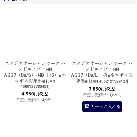
スタジオオーシャンマーク ハ
スタジオオーシャンマーク ハ
ンドルノブ：HN
ンドルノブ：HN
AG37（Da/S）-NB（15）■ネ
AG37（Da/L）-R■ネコポス対
コポス対象外■
象外■
[
JAN
[
JAN 4562121529427
]
4580128783451
]
3,850
(税込)
円
4,950
(税込)
円
希望小売価格
:
3,850
円
希望小売価格
:
4,950
円
カートに入れる