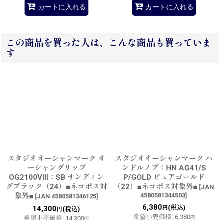
カートに入れる
カートに入れる
この商品を買った人は、こんな商品も買っていま
す
スタジオオーシャンマーク オ
スタジオオーシャンマーク ハ
ーシャングリップ
ンドルノブ：HN AG41/S
OG2100VIII：SB サンディン
P/GOLD ピュアゴールド
グブラック（24）■ネコポス対
（22）■ネコポス対象外■
[
JAN
象外■
4580581344503
]
[
JAN 4580581346125
]
6,380
(税込)
14,300
円
(税込)
円
希望小売価格
:
6,380
希望小売価格
:
14,300
円
円