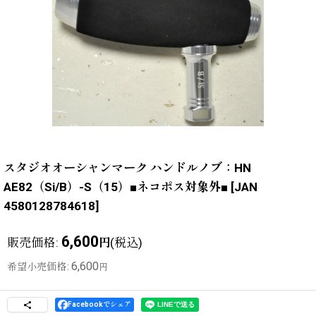
スタジオオーシャンマーク ハンドルノブ：HN
AE82（Si/B）-S（15）■ネコポス対象外■
[
JAN
4580128784618
]
6,600
販売価格
:
(税込)
円
6,600
希望小売価格
:
円
Facebookでシェア