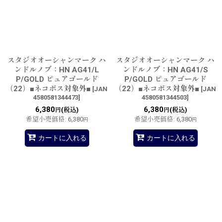
スタジオオーシャンマーク ハ
スタジオオーシャンマーク ハ
ンドルノブ：HN AG41/L
ンドルノブ：HN AG41/S
P/GOLD ピュアゴールド
P/GOLD ピュアゴールド
（22）■ネコポス対象外■
（22）■ネコポス対象外■
[
JAN
[
JAN
4580581344473
]
4580581344503
]
6,380
6,380
(税込)
(税込)
円
円
希望小売価格
:
6,380
希望小売価格
:
6,380
円
円
カートに入れる
カートに入れる