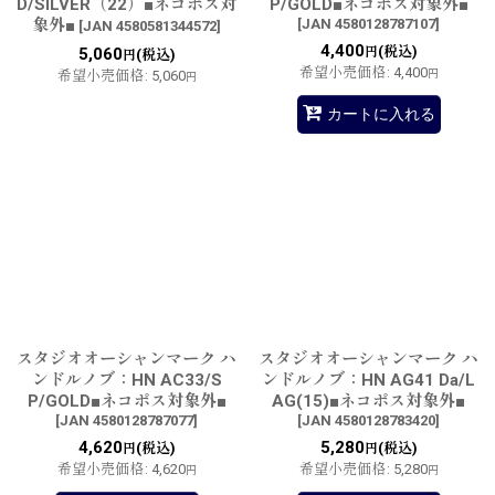
D/SILVER（22）■ネコポス対
P/GOLD■ネコポス対象外■
象外■
[
JAN 4580128787107
]
[
JAN 4580581344572
]
4,400
(税込)
5,060
円
(税込)
円
希望小売価格
:
4,400
希望小売価格
:
5,060
円
円
カートに入れる
スタジオオーシャンマーク ハ
スタジオオーシャンマーク ハ
ンドルノブ：HN AC33/S
ンドルノブ：HN AG41 Da/L
P/GOLD■ネコポス対象外■
AG(15)■ネコポス対象外■
[
JAN 4580128787077
]
[
JAN 4580128783420
]
4,620
5,280
(税込)
(税込)
円
円
希望小売価格
:
4,620
希望小売価格
:
5,280
円
円