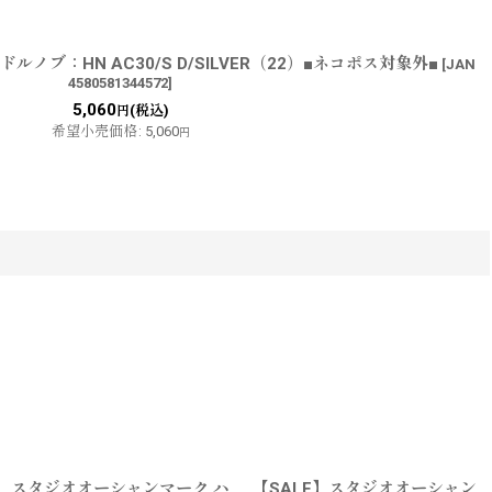
ノブ：HN AC30/S D/SILVER（22）■ネコポス対象外■
[
JAN
4580581344572
]
5,060
(税込)
円
希望小売価格
:
5,060
円
スタジオオーシャンマーク ハ
【SALE】スタジオオーシャン