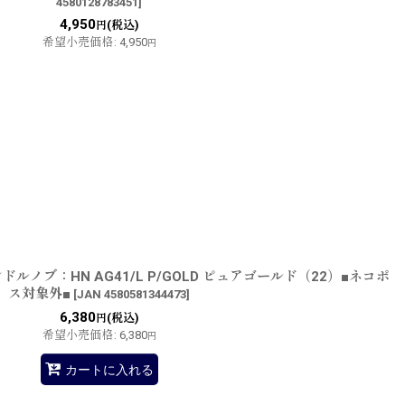
4580128783451
]
4,950
(税込)
円
希望小売価格
:
4,950
円
ノブ：HN AG41/L P/GOLD ピュアゴールド（22）■ネコポ
ス対象外■
[
JAN 4580581344473
]
6,380
(税込)
円
希望小売価格
:
6,380
円
カートに入れる