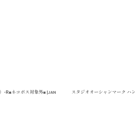
L）-R■ネコポス対象外■
スタジオオーシャンマーク ハンドル
[
JAN