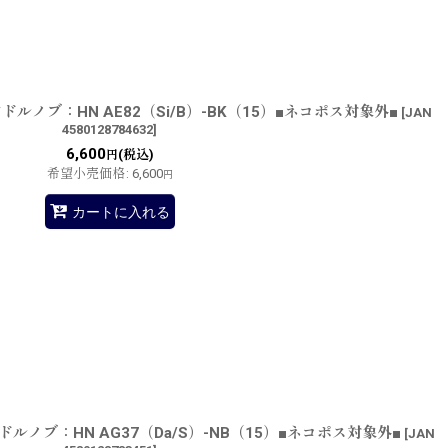
ノブ：HN AE82（Si/B）-BK（15）■ネコポス対象外■
[
JAN
4580128784632
]
6,600
(税込)
円
希望小売価格
:
6,600
円
カートに入れる
ノブ：HN AG37（Da/S）-NB（15）■ネコポス対象外■
[
JAN