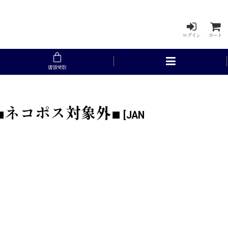
ログイン
カート
店頭受取
5)■ネコポス対象外■
[
JAN