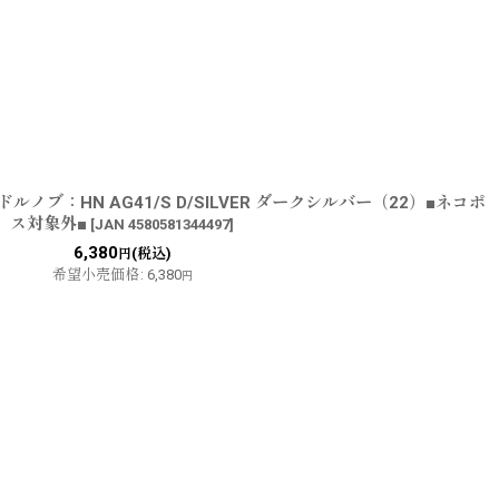
ノブ：HN AG41/S D/SILVER ダークシルバー（22）■ネコポ
ス対象外■
[
JAN 4580581344497
]
6,380
(税込)
円
希望小売価格
:
6,380
円