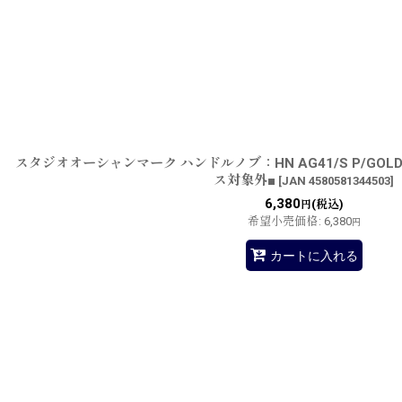
スタジオオーシャンマーク ハンドルノブ：HN AG41/S P/GO
ス対象外■
[
JAN 4580581344503
]
6,380
(税込)
円
希望小売価格
:
6,380
円
カートに入れる