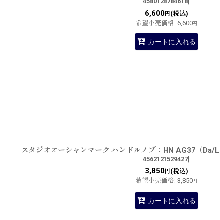
4580128784618
]
6,600
(税込)
円
希望小売価格
:
6,600
円
カートに入れる
スタジオオーシャンマーク ハンドルノブ：HN AG37（Da/
4562121529427
]
3,850
(税込)
円
希望小売価格
:
3,850
円
カートに入れる