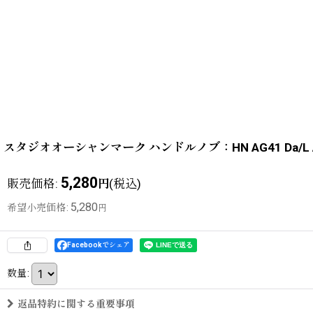
スタジオオーシャンマーク ハンドルノブ：HN AG41 Da/L 
5,280
販売価格
:
(税込)
円
5,280
希望小売価格
:
円
Facebookでシェア
数量
:
返品特約に関する重要事項