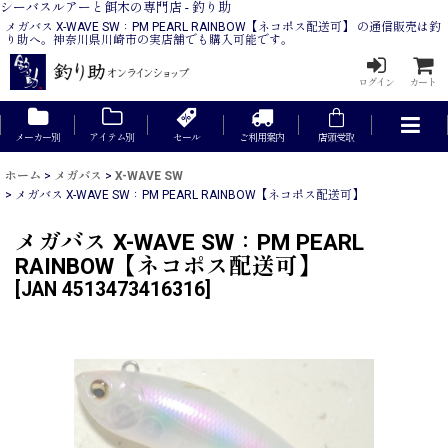
シーバスルアーと餌木の専門店 - 釣り助
メガバス X-WAVE SW：PM PEARL RAINBOW【ネコポス配送可】 の通信販売は釣
り助へ。神奈川県川崎市の実店舗でも購入可能です。
ログイン
カート
メーカー別
アイテム別
セール
ご利用案内
店頭受取
ホーム
>
メガバス
>
X-WAVE SW
>
メガバス X-WAVE SW：PM PEARL RAINBOW【ネコポス配送可】
メガバス X-WAVE SW：PM PEARL
RAINBOW【ネコポス配送可】
[
JAN 4513473416316
]