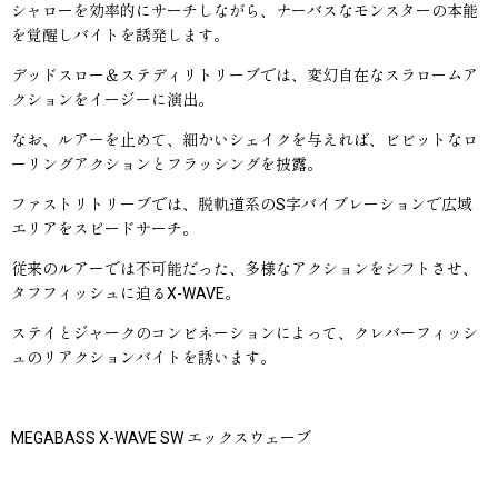
シャローを効率的にサーチしながら、ナーバスなモンスターの本能
を覚醒しバイトを誘発します。
デッドスロー＆ステディリトリーブでは、変幻自在なスラロームア
クションをイージーに演出。
なお、ルアーを止めて、細かいシェイクを与えれば、ビビットなロ
ーリングアクションとフラッシングを披露。
ファストリトリーブでは、脱軌道系のS字バイブレーションで広域
エリアをスピードサーチ。
従来のルアーでは不可能だった、多様なアクションをシフトさせ、
タフフィッシュに迫るX-WAVE。
ステイとジャークのコンビネーションによって、クレバーフィッシ
ュのリアクションバイトを誘います。
MEGABASS X-WAVE SW エックスウェーブ