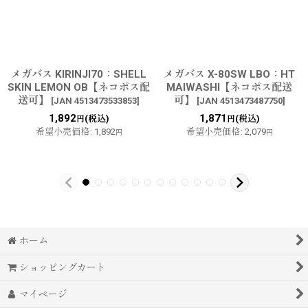
メガバス KIRINJI70：SHELL
メガバス X-80SW LBO：HT
SKIN LEMON OB【ネコポス配
MAIWASHI【ネコポス配送
送可】
可】
[
JAN 4513473533853
]
[
JAN 4513473487750
]
1,892
1,871
(税込)
(税込)
円
円
希望小売価格
:
1,892
希望小売価格
:
2,079
円
円
ホーム
ショッピングカート
マイページ