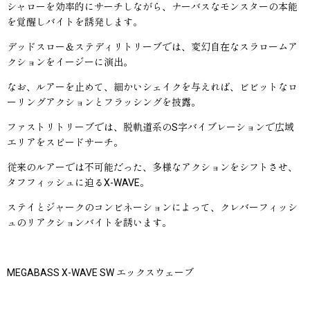
シャローを効率的にサーチしながら、ナーバスなモンスターの本能
を覚醒しバイトを誘発します。
デッドスロー＆ステディリトリーブでは、変幻自在なスラロームア
クションをイージーに演出。
なお、ルアーを止めて、細かいシェイクを与えれば、ビビットなロ
ーリングアクションとフラッシングを披露。
ファストリトリーブでは、脱軌道系のS字バイブレーションで広域
エリアをスピードサーチ。
従来のルアーでは不可能だった、多様なアクションをシフトさせ、
タフフィッシュに迫るX-WAVE。
ステイとジャークのコンビネーションによって、クレバーフィッシ
ュのリアクションバイトを誘います。
MEGABASS X-WAVE SW エックスウェーブ