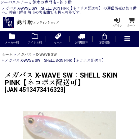
シーバスルアーと餌木の専門店 - 釣り助
メガバス X-WAVE SW：SHELL SKIN PINK【ネコポス配送可】 の通信販売は釣り助
へ。神奈川県川崎市の実店舗でも購入可能です。
ログイン
カート
メーカー別
アイテム別
セール
ご利用案内
店頭受取
ホーム
>
メガバス
>
X-WAVE SW
>
メガバス X-WAVE SW：SHELL SKIN PINK【ネコポス配送可】
メガバス X-WAVE SW：SHELL SKIN
PINK【ネコポス配送可】
[
JAN 4513473416323
]