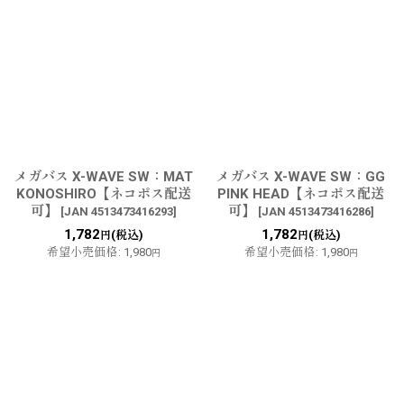
メガバス X-WAVE SW：MAT
メガバス X-WAVE SW：GG
KONOSHIRO【ネコポス配送
PINK HEAD【ネコポス配送
可】
可】
[
JAN 4513473416293
]
[
JAN 4513473416286
]
1,782
1,782
(税込)
(税込)
円
円
希望小売価格
:
1,980
希望小売価格
:
1,980
円
円