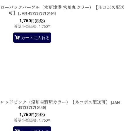
5 グローバックパープル（木更津港 宮川丸カラー）【ネコポス配送
可】
[
JAN 4573373710464
]
1,760
(税込)
円
希望小売価格
:
1,760
円
カートに入れる
03 レッドピンク（深川吉野屋カラー）【ネコポス配送可】
[
JAN
4573373710440
]
1,760
(税込)
円
希望小売価格
:
1,760
円