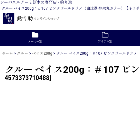
シーバスルアーと餌木の専門店 - 釣り助
クルー ベイス200g：＃107 ピンクゴールドラメ（由比港 神栄丸カラー）【
メーカー別
アイテム別
ホーム
>
クルー
>
ベイス200g
>
クルー ベイス200g：＃107 ピンクゴールドラ
クルー ベイス200g：＃107
4573373710488
]