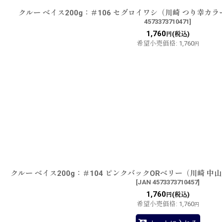
クルー ベイス200g：＃106 セグロイワシ（川崎 つり幸カ
4573373710471
]
1,760
(税込)
円
希望小売価格
:
1,760
円
クルー ベイス200g：＃104 ピンクバックORベリー（川崎 
[
JAN 4573373710457
]
1,760
(税込)
円
希望小売価格
:
1,760
円