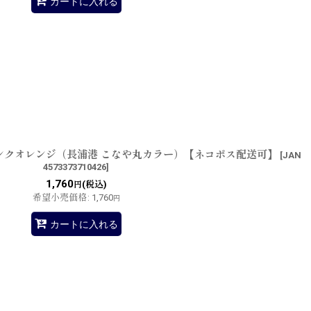
カートに入れる
 ピンクオレンジ（長浦港 こなや丸カラー）【ネコポス配送可】
[
JAN
4573373710426
]
1,760
(税込)
円
希望小売価格
:
1,760
円
カートに入れる