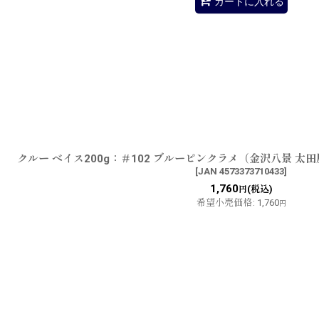
カートに入れる
クルー ベイス200g：＃102 ブルーピンクラメ（金沢八景 
[
JAN 4573373710433
]
1,760
(税込)
円
希望小売価格
:
1,760
円