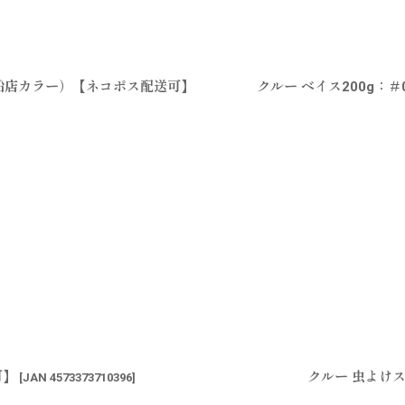
辺釣船店カラー）【ネコポス配送可】
クルー ベイス200g：
可】
クルー 虫よけ
[
JAN 4573373710396
]