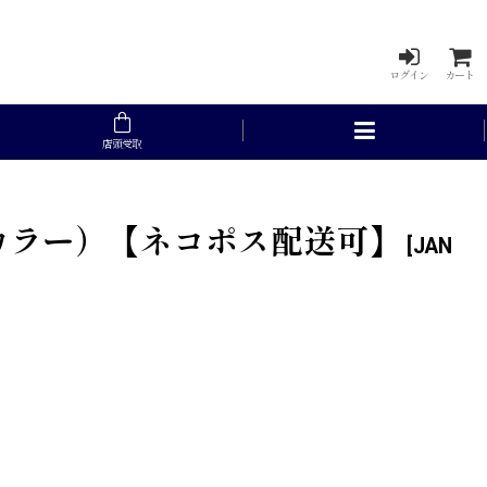
ログイン
カート
店頭受取
丸カラー）【ネコポス配送可】
[
JAN