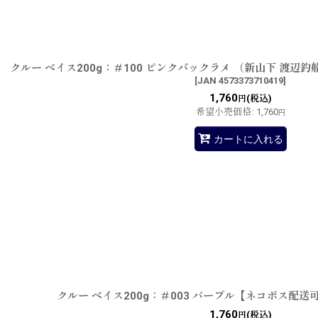
クルー ベイス200g：＃100 ピンクバックラメ （新山下 渡
[
JAN 4573373710419
]
1,760
(税込)
円
希望小売価格
:
1,760
円
カートに入れる
クルー ベイス200g：＃003 パープル【ネコポス配送
1,760
(税込)
円