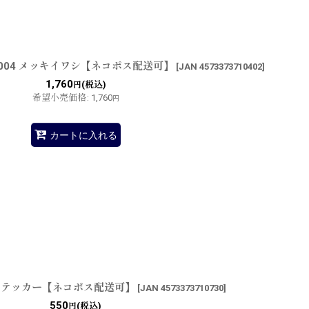
＃004 メッキイワシ【ネコポス配送可】
[
JAN 4573373710402
]
1,760
(税込)
円
希望小売価格
:
1,760
円
カートに入れる
ステッカー【ネコポス配送可】
[
JAN 4573373710730
]
550
(税込)
円