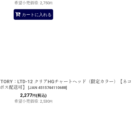
希望小売価格
:
2,750
円
カートに入れる
FACTORY：LTD-12 クリアHGチャートヘッド（限定カラー）【ネコ
ポス配送可】
[
JAN 4515744110688
]
2,277
(税込)
円
希望小売価格
:
2,530
円