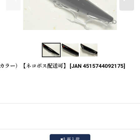
（限定カラー）【ネコポス配送可】
[
JAN 4515744092175
]
再入荷