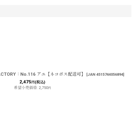
FACTORY：No.116 アユ【ネコポス配送可】
[
JAN 4515744056894
]
2,475
(税込)
円
希望小売価格
:
2,750
円