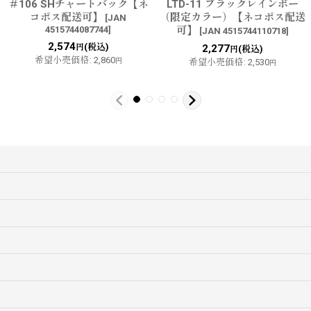
＃106 SHチャートバック【ネ
LTD-11 ブラックレインボー
コポス配送可】
（限定カラー）【ネコポス配送
[
JAN
4515744087744
]
可】
[
JAN 4515744110718
]
2,574
(税込)
円
2,277
(税込)
円
希望小売価格
:
2,860
円
希望小売価格
:
2,530
円