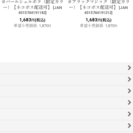
＃パールシェルボラ（限定カラ
＃ブラックマジック（限定カラ
ー）【ネコポス配送可】
ー）【ネコポス配送可】
[
JAN
[
JAN
4515744191182
]
4515744191212
]
1,683
1,683
(税込)
(税込)
円
円
希望小売価格
:
1,870
希望小売価格
:
1,870
円
円