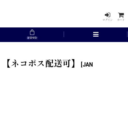
ログイン
カート
店頭受取
ラー）【ネコポス配送可】
[
JAN