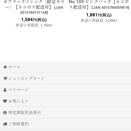
＃ブラックマジック（限定カラ
No.109 ピンクバック【ネコポ
ー）【ネコポス配送可】
ス配送可】
[
JAN
[
JAN 4515744059819
]
4515744191168
]
1,881
(税込)
円
1,584
(税込)
円
希望小売価格
:
2,090
円
希望小売価格
:
1,760
円
ホーム
ショッピングカート
マイページ
お気に入り
特定商取引法表示
ご利用案内