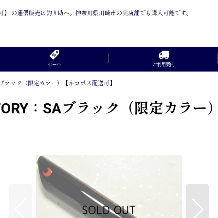
ポス配送可】 の通信販売は釣り助へ。神奈川県川崎市の実店舗でも購入可能です。
セール
ご利用案内
RY：SAブラック（限定カラー）【ネコポス配送可】
FACTORY：SAブラック（限定カ