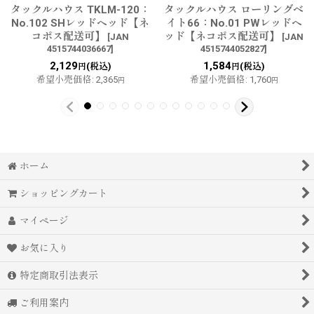
タックルハウス TKLM-120：
タックルハウス ローリングベ
No.102 SHレッドヘッド【ネ
イト66：No.01 PWレッドヘ
コポス配送可】
ッド【ネコポス配送可】
[
JAN
[
JAN
4515744036667
]
4515744052827
]
2,129
1,584
(税込)
(税込)
円
円
希望小売価格
:
2,365
希望小売価格
:
1,760
円
円
ホーム
ショッピングカート
マイページ
お気に入り
特定商取引法表示
ご利用案内