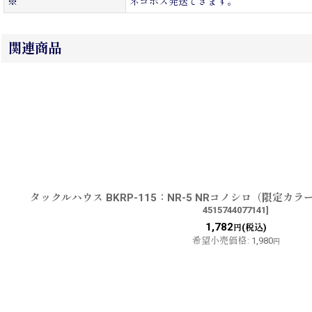
※
ネコポス発送できます。
関連商品
タックルハウス BKRP-115：NR-5 NRコノシロ（限定
4515744077141
]
1,782
(税込)
円
希望小売価格
:
1,980
円