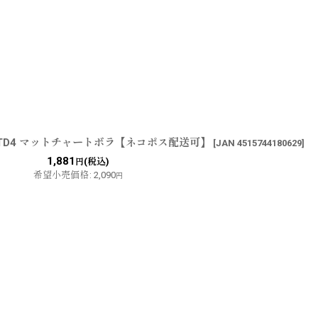
：LTD4 マットチャートボラ【ネコポス配送可】
[
JAN 4515744180629
]
1,881
(税込)
円
希望小売価格
:
2,090
円