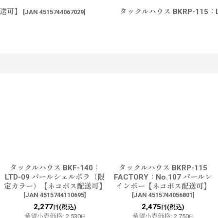
配送可】
タックルハウス BKRP-115
[
JAN 4515744067029
]
す
タックルハウス BKF-140：
タックルハウス BKRP-115
LTD-09 パールシェルボラ（限
FACTORY：No.107 パールレ
定カラー）【ネコポス配送可】
インボー【ネコポス配送可】
[
JAN 4515744110695
]
[
JAN 4515744056801
]
2,277
2,475
(税込)
(税込)
円
円
希望小売価格
:
2,530
希望小売価格
:
2,750
円
円