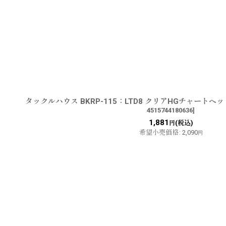
タックルハウス BKRP-115：LTD8 クリアHGチャート
4515744180636
]
1,881
(税込)
円
希望小売価格
:
2,090
円