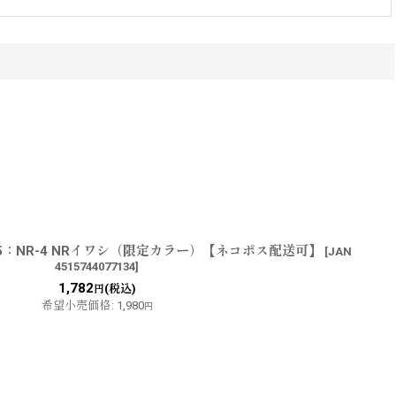
15：NR-4 NRイワシ（限定カラー）【ネコポス配送可】
[
JAN
4515744077134
]
1,782
(税込)
円
希望小売価格
:
1,980
円