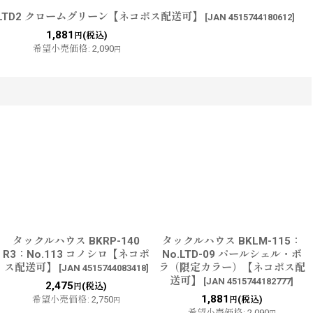
：LTD2 クロームグリーン【ネコポス配送可】
[
JAN 4515744180612
]
1,881
(税込)
円
希望小売価格
:
2,090
円
タックルハウス BKRP-140
タックルハウス BKLM-115：
R3：No.113 コノシロ【ネコポ
No.LTD-09 パールシェル・ボ
ス配送可】
ラ（限定カラー）【ネコポス配
[
JAN 4515744083418
]
送可】
[
JAN 4515744182777
]
2,475
(税込)
円
1,881
希望小売価格
:
2,750
(税込)
円
円
希望小売価格
:
2,090