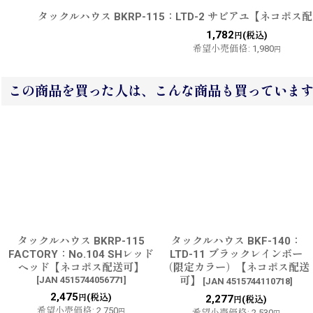
タックルハウス BKRP-115：LTD-2 サビアユ【ネコポス
1,782
(税込)
円
希望小売価格
:
1,980
円
この商品を買った人は、こんな商品も買っていま
タックルハウス BKRP-115
タックルハウス BKF-140：
FACTORY：No.104 SHレッド
LTD-11 ブラックレインボー
ヘッド【ネコポス配送可】
（限定カラー）【ネコポス配送
[
JAN 4515744056771
]
可】
[
JAN 4515744110718
]
2,475
(税込)
円
2,277
(税込)
円
希望小売価格
:
2,750
円
希望小売価格
:
2,530