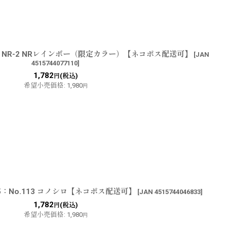
5：NR-2 NRレインボー（限定カラー）【ネコポス配送可】
[
JAN
4515744077110
]
1,782
(税込)
円
希望小売価格
:
1,980
円
15：No.113 コノシロ【ネコポス配送可】
[
JAN 4515744046833
]
1,782
(税込)
円
希望小売価格
:
1,980
円