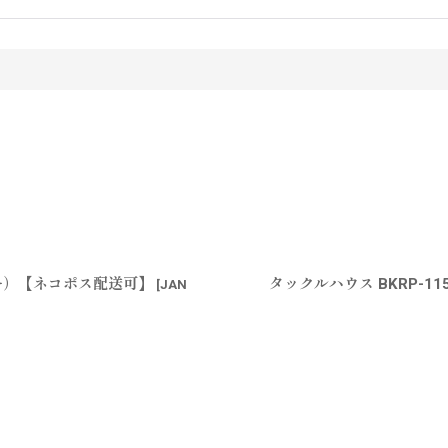
カラー）【ネコポス配送可】
タックルハウス BKRP-1
[
JAN