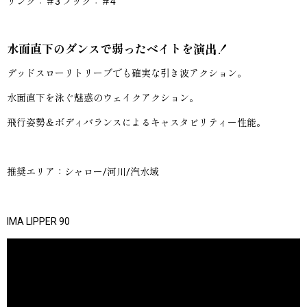
リング：＃3 フック：＃4
水面直下のダンスで弱ったベイトを演出！
デッドスローリトリーブでも確実な引き波アクション。
水面直下を泳ぐ魅惑のウェイクアクション。
飛行姿勢＆ボディバランスによるキャスタビリティー性能。
推奨エリア：シャロー/河川/汽水域
IMA LIPPER 90