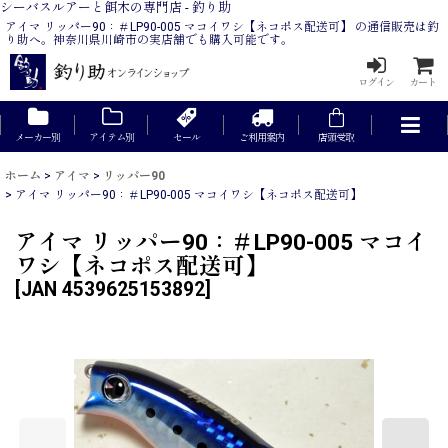
シーバスルアーと餌木の専門店 - 釣り助
アイマ リッパー90：＃LP90-005 マコイワシ【ネコポス配送可】 の通信販売は釣
り助へ。神奈川県川崎市の実店舗でも購入可能です。
ログイン
カート
メーカー別
アイテム別
セール
ご利用案内
店頭受取
ホーム
>
アイマ
>
リッパー90
>
アイマ リッパー90：＃LP90-005 マコイワシ【ネコポス配送可】
アイマ リッパー90：＃LP90-005 マコイ
ワシ【ネコポス配送可】
[
JAN 4539625153892
]