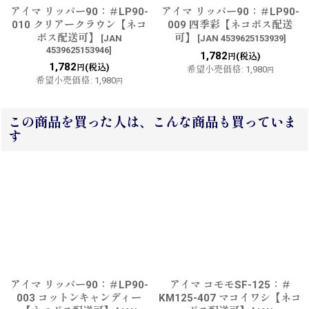
アイマ リッパー90：＃LP90-
アイマ リッパー90：＃LP90-
010 クリアークラウン【ネコ
009 四季彩【ネコポス配送
ポス配送可】
可】
[
JAN
[
JAN 4539625153939
]
4539625153946
]
1,782
(税込)
円
1,782
(税込)
円
希望小売価格
:
1,980
円
希望小売価格
:
1,980
円
この商品を買った人は、こんな商品も買っていま
す
アイマ リッパー90：＃LP90-
アイマ コモモSF-125：＃
003 コットンキャンディー
KM125-407 マコイワシ【ネコ