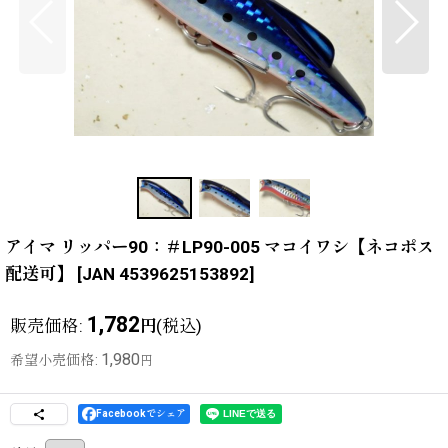
アイマ リッパー90：＃LP90-005 マコイワシ【ネコポス
配送可】
[
JAN 4539625153892
]
1,782
販売価格
:
(税込)
円
1,980
希望小売価格
:
円
Facebookでシェア