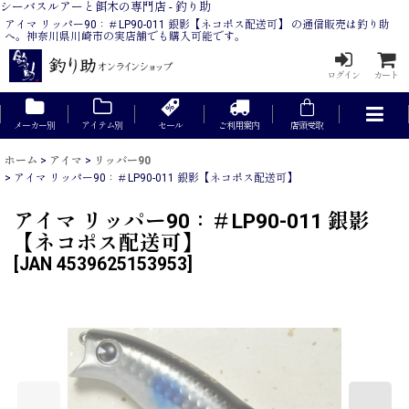
シーバスルアーと餌木の専門店 - 釣り助
アイマ リッパー90：＃LP90-011 銀影【ネコポス配送可】 の通信販売は釣り助
へ。神奈川県川崎市の実店舗でも購入可能です。
ログイン
カート
メーカー別
アイテム別
セール
ご利用案内
店頭受取
ホーム
>
アイマ
>
リッパー90
>
アイマ リッパー90：＃LP90-011 銀影【ネコポス配送可】
アイマ リッパー90：＃LP90-011 銀影
【ネコポス配送可】
[
JAN 4539625153953
]