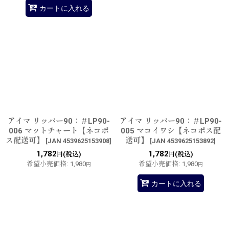
カートに入れる
アイマ リッパー90：＃LP90-
アイマ リッパー90：＃LP90-
006 マットチャート【ネコポ
005 マコイワシ【ネコポス配
ス配送可】
送可】
[
JAN 4539625153908
]
[
JAN 4539625153892
]
1,782
1,782
(税込)
(税込)
円
円
希望小売価格
:
1,980
希望小売価格
:
1,980
円
円
カートに入れる