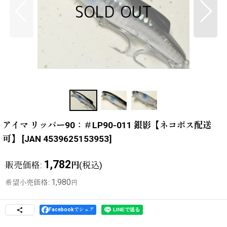
アイマ リッパー90：＃LP90-011 銀影【ネコポス配送
可】
[
JAN 4539625153953
]
1,782
販売価格
:
(税込)
円
1,980
希望小売価格
:
円
Facebookでシェア