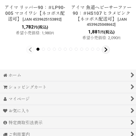
アイマ リッパー90：＃LP90-
アイマ 魚道ヘビーサーファー
005 マコイワシ【ネコポス配
90：＃HS107 ヒラメピンク
送可】
【ネコポス配送可】
[
JAN 4539625153892
]
[
JAN
4539625048662
]
1,782
(税込)
円
1,881
(税込)
円
希望小売価格
:
1,980
円
希望小売価格
:
2,090
円
ホーム
ショッピングカート
マイページ
お気に入り
特定商取引法表示
ご利用案内