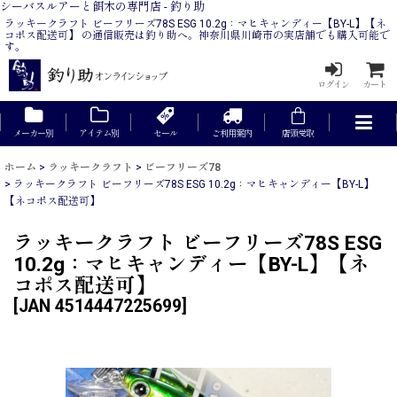
シーバスルアーと餌木の専門店 - 釣り助
ラッキークラフト ビーフリーズ78S ESG 10.2g：マヒキャンディー【BY-L】【ネ
コポス配送可】 の通信販売は釣り助へ。神奈川県川崎市の実店舗でも購入可能で
す。
ログイン
カート
メーカー別
アイテム別
セール
ご利用案内
店頭受取
ホーム
>
ラッキークラフト
>
ビーフリーズ78
>
ラッキークラフト ビーフリーズ78S ESG 10.2g：マヒキャンディー【BY-L】
【ネコポス配送可】
ラッキークラフト ビーフリーズ78S ESG
10.2g：マヒキャンディー【BY-L】【ネ
コポス配送可】
[
JAN 4514447225699
]