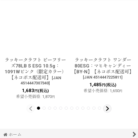
ラッキークラフト ビーフリー
ラッキークラフト ワンダー
ズ78LB S ESG 10.5g：
80ESG：マヒキャンディー
1091Wピンク（限定カラー）
【BY-N】【ネコポス配送可】
【ネコポス配送可】
[
JAN 4514447225811
]
[
JAN
4514447307340
]
1,485
(税込)
円
1,683
(税込)
希望小売価格
:
1,650
円
円
希望小売価格
:
1,870
円
ホーム