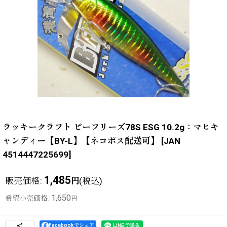
ラッキークラフト ビーフリーズ78S ESG 10.2g：マヒキ
ャンディー【BY-L】【ネコポス配送可】
[
JAN
4514447225699
]
1,485
販売価格
:
(税込)
円
1,650
希望小売価格
:
円
Facebookでシェア