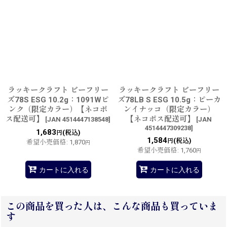
ラッキークラフト ビーフリー
ラッキークラフト ビーフリー
ズ78S ESG 10.2g：1091Wピ
ズ78LB S ESG 10.5g：ピーカ
ンク（限定カラー）【ネコポ
ンイナッコ（限定カラー）
ス配送可】
【ネコポス配送可】
[
JAN 4514447138548
]
[
JAN
4514447309238
]
1,683
(税込)
円
1,584
(税込)
円
希望小売価格
:
1,870
円
希望小売価格
:
1,760
円
カートに入れる
カートに入れる
この商品を買った人は、こんな商品も買っていま
す