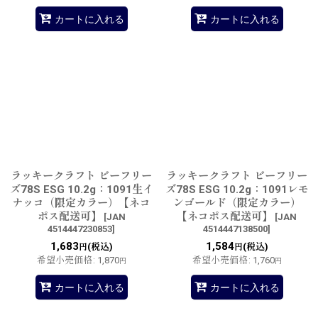
カートに入れる
カートに入れる
ラッキークラフト ビーフリー
ラッキークラフト ビーフリー
ズ78S ESG 10.2g：1091生イ
ズ78S ESG 10.2g：1091レモ
ナッコ（限定カラー）【ネコ
ンゴールド（限定カラー）
ポス配送可】
【ネコポス配送可】
[
JAN
[
JAN
4514447230853
]
4514447138500
]
1,683
1,584
(税込)
(税込)
円
円
希望小売価格
:
1,870
希望小売価格
:
1,760
円
円
カートに入れる
カートに入れる