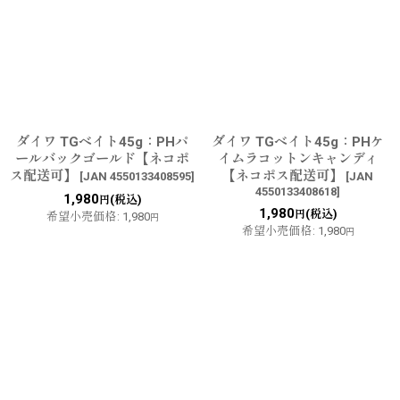
ダイワ TGベイト45g：PHパ
ダイワ TGベイト45g：PHケ
ールバックゴールド【ネコポ
イムラコットンキャンディ
ス配送可】
【ネコポス配送可】
[
JAN 4550133408595
]
[
JAN
4550133408618
]
1,980
(税込)
円
1,980
(税込)
円
希望小売価格
:
1,980
円
希望小売価格
:
1,980
円