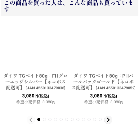
この商品を買った人は、こんな商品も買っていま
す
ダイワ TGベイト80g：FHグロ
ダイワ TGベイト80g：PHパ
ーエッジシルバー【ネコポス
ールバックゴールド【ネコポ
配送可】
ス配送可】
[
JAN 4550133479038
]
[
JAN 4550133479052
]
3,080
3,080
(税込)
(税込)
円
円
希望小売価格
:
3,080
希望小売価格
:
3,080
円
円