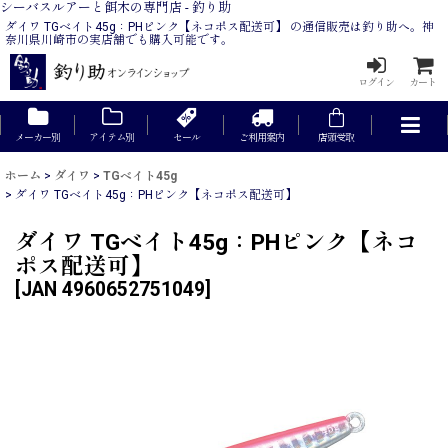
シーバスルアーと餌木の専門店 - 釣り助
ダイワ TGベイト45g：PHピンク【ネコポス配送可】 の通信販売は釣り助へ。神
奈川県川崎市の実店舗でも購入可能です。
ログイン
カート
メーカー別
アイテム別
セール
ご利用案内
店頭受取
ホーム
>
ダイワ
>
TGベイト45g
>
ダイワ TGベイト45g：PHピンク【ネコポス配送可】
ダイワ TGベイト45g：PHピンク【ネコ
ポス配送可】
[
JAN 4960652751049
]