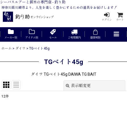
シーバスルアーと餌木の専門店 - 釣り助
神奈川県川崎市より、人生を楽しく豊かにするための道具をお届けします！
ログイン
カート
メーカー別
アイテム別
セール
ご利用案内
店頭受取
ホーム
>
ダイワ
>
TGベイト45g
TGベイト45g
ダイワ TGベイト45g DAIWA TG BAIT
表示順変更
閉じる
12
件
表示数
:
在庫あり