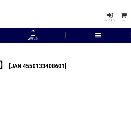
ログイン
カート
店頭受取
】
[
JAN 4550133408601
]