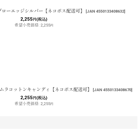
FHグローエッジシルバー【ネコポス配送可】
[
JAN 4550133408632
]
2,255
(税込)
円
希望小売価格
:
2,255
円
ケイムラコットンキャンディ【ネコポス配送可】
[
JAN 4550133408670
]
2,255
(税込)
円
希望小売価格
:
2,255
円