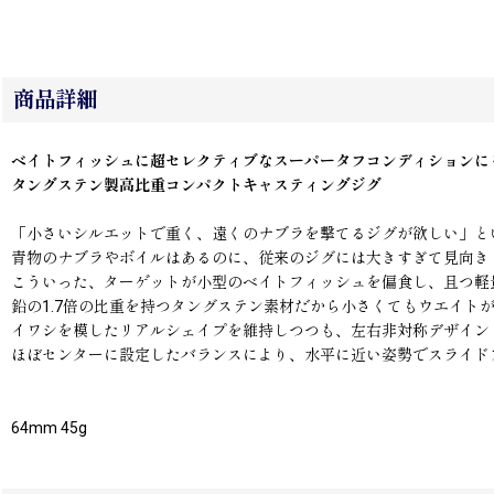
商品詳細
ベイトフィッシュに超セレクティブなスーパータフコンディションに
タングステン製高比重コンパクトキャスティングジグ
「小さいシルエットで重く、遠くのナブラを撃てるジグが欲しい」と
青物のナブラやボイルはあるのに、従来のジグには大きすぎて見向き
こういった、ターゲットが小型のベイトフィッシュを偏食し、且つ軽
鉛の1.7倍の比重を持つタングステン素材だから小さくてもウエイト
イワシを模したリアルシェイプを維持しつつも、左右非対称デザイン
ほぼセンターに設定したバランスにより、水平に近い姿勢でスライド
64mm 45g