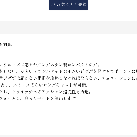
お気に入り登録
も対応
いうニーズに応えたタングステン製コンパクトジグ。
もしない、かといってシルエットの小さいジグだと軽すぎてポイントに
量ジグでは届かない距離を攻略しなければならないシチュエーションに
があり、ストレスのないロングキャストが可能。
とし、トゥイッチへのアクション追従性も秀逸。
フォールし、弱ったベイトを演出します。