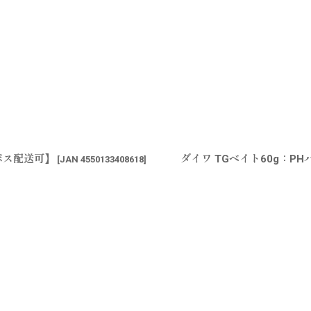
ポス配送可】
ダイワ TGベイト60g：
[
JAN 4550133408618
]