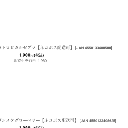
：FHトロピカルゼブラ【ネコポス配送可】
[
JAN 4550133408588
]
1,980
(税込)
円
希望小売価格
:
1,980
円
PHガンメタグローベリー【ネコポス配送可】
[
JAN 4550133408625
]
1,980