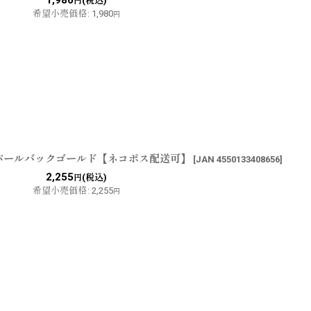
(税込)
円
希望小売価格
:
1,980
円
PHパールバックゴールド【ネコポス配送可】
[
JAN 4550133408656
]
2,255
(税込)
円
希望小売価格
:
2,255
円