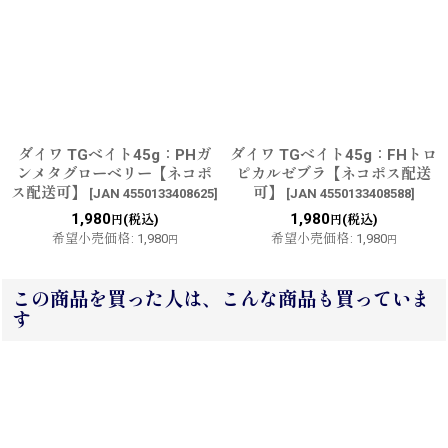
ダイワ TGベイト45g：PHガ
ダイワ TGベイト45g：FHトロ
ンメタグローベリー【ネコポ
ピカルゼブラ【ネコポス配送
ス配送可】
可】
[
JAN 4550133408625
]
[
JAN 4550133408588
]
1,980
1,980
(税込)
(税込)
円
円
希望小売価格
:
1,980
希望小売価格
:
1,980
円
円
この商品を買った人は、こんな商品も買っていま
す