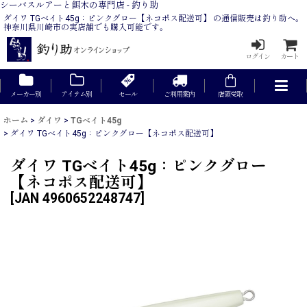
シーバスルアーと餌木の専門店 - 釣り助
ダイワ TGベイト45g：ピンクグロー【ネコポス配送可】 の通信販売は釣り助へ。
神奈川県川崎市の実店舗でも購入可能です。
ログイン
カート
メーカー別
アイテム別
セール
ご利用案内
店頭受取
ホーム
>
ダイワ
>
TGベイト45g
>
ダイワ TGベイト45g：ピンクグロー【ネコポス配送可】
ダイワ TGベイト45g：ピンクグロー
【ネコポス配送可】
[
JAN 4960652248747
]