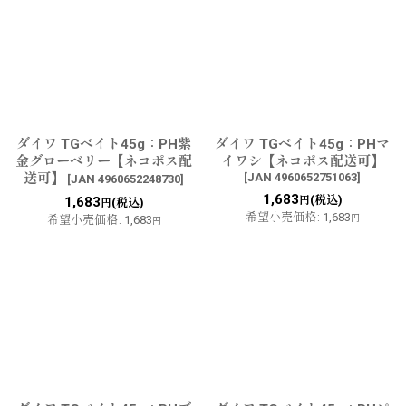
ダイワ TGベイト45g：PH紫
ダイワ TGベイト45g：PHマ
金グローベリー【ネコポス配
イワシ【ネコポス配送可】
送可】
[
JAN 4960652751063
]
[
JAN 4960652248730
]
1,683
(税込)
1,683
円
(税込)
円
希望小売価格
:
1,683
希望小売価格
:
1,683
円
円