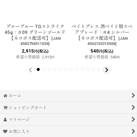
ブルーブルー TGストライク
ベイトブレス 湾ベイト用スペ
45g：＃09 グリーンゴールド
アブレード：＃4 シルバー
【ネコポス配送可】
【ネコポス配送可】
[
JAN
[
JAN
4582754511026
]
4562102315506
]
2,915
540
(税込)
(税込)
円
円
希望小売価格
:
2,915
希望小売価格
:
540
円
円
ホーム
ショッピングカート
マイページ
お気に入り