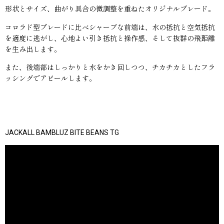
形状とサイズ、曲がり具合の微調整を重ねたオリジナルブレード。
コロラド型ブレードに比べシャープな前端は、水の抵抗と空気抵抗
を適度に逃がし、心地よい引き抵抗と操作感、そして抜群の飛距離
を生み出します。
また、後端部はしっかりと水をかき回しつつ、チカチカとしたフラ
ッシングでアピールします。
JACKALL BAMBLUZ BITE BEANS TG