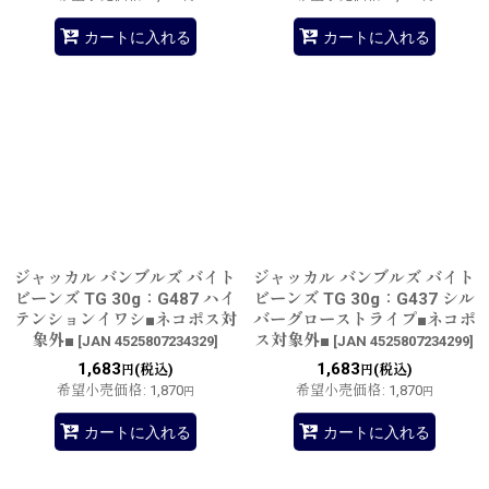
カートに入れる
カートに入れる
ジャッカル バンブルズ バイト
ジャッカル バンブルズ バイト
ビーンズ TG 30g：G487 ハイ
ビーンズ TG 30g：G437 シル
テンションイワシ■ネコポス対
バーグローストライプ■ネコポ
象外■
ス対象外■
[
JAN 4525807234329
]
[
JAN 4525807234299
]
1,683
1,683
(税込)
(税込)
円
円
希望小売価格
:
1,870
希望小売価格
:
1,870
円
円
カートに入れる
カートに入れる