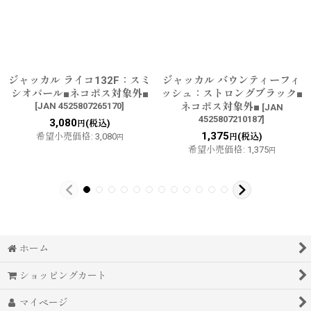
ジャッカル ライコ132F：スミ
ジャッカル バウンティーフィ
シオパール■ネコポス対象外■
ッシュ：ストロングブラック■
[
JAN 4525807265170
]
ネコポス対象外■
[
JAN
4525807210187
]
3,080
(税込)
円
1,375
希望小売価格
:
3,080
(税込)
円
円
希望小売価格
:
1,375
円
ホーム
ショッピングカート
マイページ