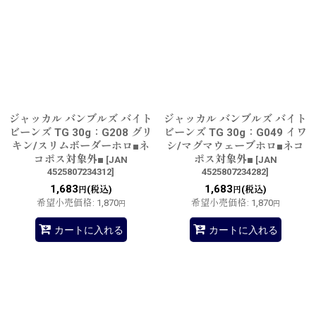
ジャッカル バンブルズ バイト
ジャッカル バンブルズ バイト
ビーンズ TG 30g：G208 グリ
ビーンズ TG 30g：G049 イワ
キン/スリムボーダーホロ■ネ
シ/マグマウェーブホロ■ネコ
コポス対象外■
ポス対象外■
[
JAN
[
JAN
4525807234312
]
4525807234282
]
1,683
1,683
(税込)
(税込)
円
円
希望小売価格
:
1,870
希望小売価格
:
1,870
円
円
カートに入れる
カートに入れる