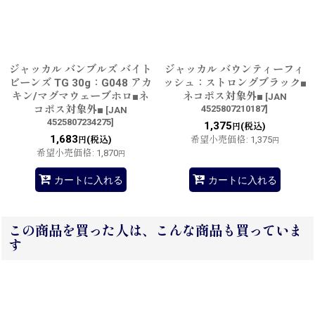
ジャッカル バンブルズ バイト
ジャッカル バウンティーフィ
ビーンズ TG 30g：G048 アカ
ッシュ：ストロングブラック■
キン/マグマウェーブホロ■ネ
ネコポス対象外■
[
JAN
コポス対象外■
4525807210187
]
[
JAN
4525807234275
]
1,375
(税込)
円
1,683
(税込)
希望小売価格
:
1,375
円
円
希望小売価格
:
1,870
円
カートに入れる
カートに入れる
この商品を買った人は、こんな商品も買っていま
す