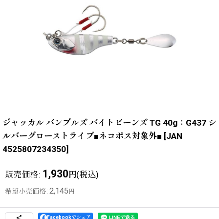
ジャッカル バンブルズ バイトビーンズ TG 40g：G437 シ
ルバーグローストライプ■ネコポス対象外■
[
JAN
4525807234350
]
1,930
販売価格
:
(税込)
円
2,145
希望小売価格
:
円
Facebookでシェア