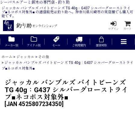
シーバスルアーと餌木の専門店 - 釣り助
ジャッカル バンブルズ バイトビーンズ TG 40g：G437 シルバーグローストライ
プ■ネコポス対象外■ の通信販売は釣り助へ。神奈川県川崎市の実店舗でも購入可
能です。
ログイン
カート
メーカー別
アイテム別
セール
ご利用案内
店頭受取
ホーム
>
ジャッカル
>
その他
>
ジャッカル バンブルズ バイトビーンズ TG 40g：G437 シルバーグローストライ
プ■ネコポス対象外■
ジャッカル バンブルズ バイトビーンズ
TG 40g：G437 シルバーグローストライ
プ■ネコポス対象外■
[
JAN 4525807234350
]