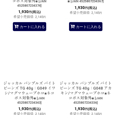
コポス対象外■
■
[
JAN
[
JAN 4525807234367
]
4525807234374
]
1,930
(税込)
円
1,930
(税込)
円
希望小売価格
:
2,145
円
希望小売価格
:
2,145
円
カートに入れる
カートに入れる
ジャッカル バンブルズ バイト
ジャッカル バンブルズ バイト
ビーンズ TG 40g：G049 イワ
ビーンズ TG 40g：G048 アカ
シ/マグマウェーブホロ■ネコ
キン/マグマウェーブホロ■ネ
ポス対象外■
コポス対象外■
[
JAN
[
JAN
4525807234343
]
4525807234336
]
1,930
1,930
(税込)
(税込)
円
円
希望小売価格
:
2,145
希望小売価格
:
2,145
円
円