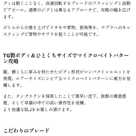
ディは動くことなく、高速回転するブレードのフラッシングと波動
でアピール。通常のジグとは異なるアプローチで、攻略の幅を広げ
ます。
ボトムからの巻き上げでイサキや青物、根魚等を、ナブラへのキャ
スティングで青物やサワラを狙うことが可能です。
TG製ボディ＆ひとくちサイズでマイクロベイトパター
ン攻略
縦、横ともに厚みを持たせたボディ形状がコンパクトシルエットを
実現。ルアーサイズにシビアなマイクロベイトパターンに威力を発
揮します。
また、タングステンを採用したことで素早い沈下、抜群の着底感
度、そして早潮の中での高い操作性を発揮。
より快適なSLJをお楽しみ頂けます。
こだわりのブレード