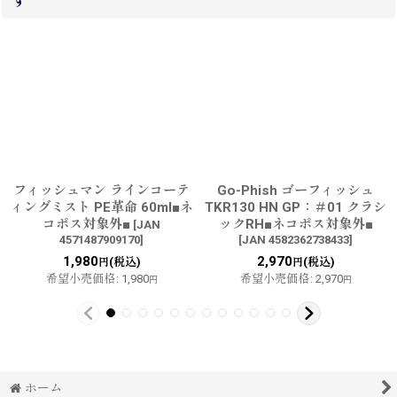
す
フィッシュマン ラインコーテ
Go-Phish ゴーフィッシュ
ィングミスト PE革命 60ml■ネ
TKR130 HN GP：＃01 クラシ
コポス対象外■
ックRH■ネコポス対象外■
[
JAN
4571487909170
]
[
JAN 4582362738433
]
1,980
2,970
(税込)
(税込)
円
円
希望小売価格
:
1,980
希望小売価格
:
2,970
円
円
ホーム