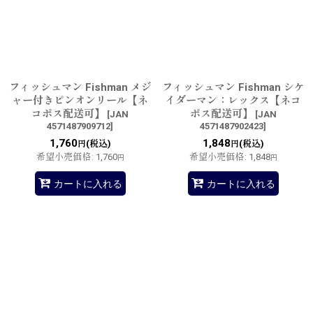
フィッシュマン Fishman メジ
フィッシュマン Fishman シケ
ャー付きピンオンリール【ネ
イダーマン：レックス【ネコ
コポス配送可】
ポス配送可】
[
JAN
[
JAN
4571487909712
]
4571487902423
]
1,760
1,848
(税込)
(税込)
円
円
希望小売価格
:
1,760
希望小売価格
:
1,848
円
円
カートに入れる
カートに入れる