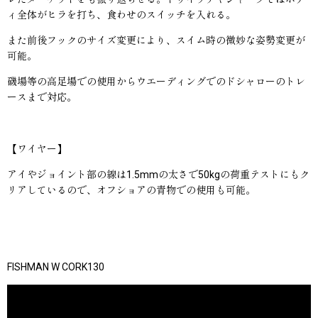
ィ全体がヒラを打ち、食わせのスイッチを入れる。
また前後フックのサイズ変更により、スイム時の微妙な姿勢変更が
可能。
磯場等の高足場での使用からウエーディングでのドシャローのトレ
ースまで対応。
【ワイヤー】
アイやジョイント部の線は1.5mmの太さで50kgの荷重テストにもク
リアしているので、オフショアの青物での使用も可能。
FISHMAN W CORK130