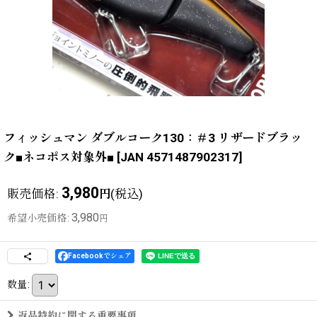
フィッシュマン ダブルコーク130：＃3 リザードブラッ
ク■ネコポス対象外■
[
JAN 4571487902317
]
3,980
販売価格
:
(税込)
円
3,980
希望小売価格
:
円
Facebookでシェア
数量
:
返品特約に関する重要事項