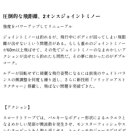
圧倒的な飛距離、2オンスジョイントミノー
強度をパワーアップしてリニューアル
ジョイントミノーは釣れるが、飛行中にボディが回ってしまい飛距
離が出せないという問題点がある。もしも重めのジョイントミノー
が60m以上飛ばせて、その先でジョイントミノーのなまめかしいア
クションが出せたら釣れたも同然だ。その夢に向かったのがダブル
コーク。
ルアーが回転せずに綺麗な飛行姿勢になるには前後のウェイトバラ
ンスの微調整を何度も繰り返し、さらに新技術「ソリッドコアスト
ラクチャー」搭載し、飛ばない問題を突破できた。
【アクション】
スローリトリーブでは、バルキーなボディー形状によるユラユラと
なまめかしい尾部が微波動を発生させ、モンスターフィッシュやス
レたターゲットをも振り返らせる。トゥイッチやジャークではボデ