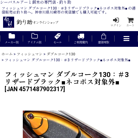
シーバスルアーと餌木の専門店 - 釣り助
フィッシュマン ダブルコーク130：＃3 リザードブラック■ネコポス対象外■ の通
信販売は釣り助へ。神奈川県川崎市の実店舗でも購入可能です。
ログイン
カート
メーカー別
アイテム別
セール
ご利用案内
店頭受取
ホーム
>
フィッシュマン
>
ダブルコーク130
>
フィッシュマン ダブルコーク130：＃3 リザードブラック■ネコポス対象外■
フィッシュマン ダブルコーク130：＃3
リザードブラック■ネコポス対象外■
[
JAN 4571487902317
]