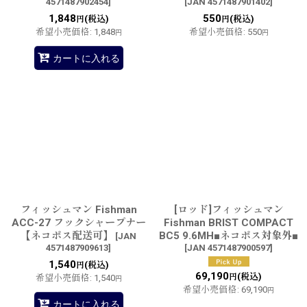
4571487902454
]
[
JAN 4571487901402
]
1,848
550
(税込)
(税込)
円
円
希望小売価格
:
1,848
希望小売価格
:
550
円
円
カートに入れる
フィッシュマン Fishman
[ロッド]フィッシュマン
ACC-27 フックシャープナー
Fishman BRIST COMPACT
【ネコポス配送可】
BC5 9.6MH■ネコポス対象外■
[
JAN
4571487909613
]
[
JAN 4571487900597
]
1,540
(税込)
円
69,190
(税込)
円
希望小売価格
:
1,540
円
希望小売価格
:
69,190
円
カートに入れる