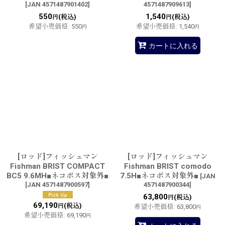
[
JAN 4571487901402
]
4571487909613
]
550
1,540
(税込)
(税込)
円
円
希望小売価格
:
550
希望小売価格
:
1,540
円
円
カートに入れる
[ロッド]フィッシュマン
[ロッド]フィッシュマン
Fishman BRIST COMPACT
Fishman BRIST comodo
BC5 9.6MH■ネコポス対象外■
7.5H■ネコポス対象外■
[
JAN
[
JAN 4571487900597
]
4571487900344
]
63,800
(税込)
円
69,190
(税込)
円
希望小売価格
:
63,800
円
希望小売価格
:
69,190
円