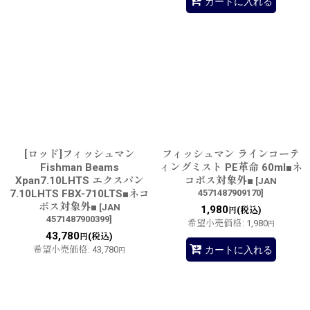
カートに入れる
[ロッド]フィッシュマン
フィッシュマン ラインコーテ
Fishman Beams
ィングミスト PE革命 60ml■ネ
Xpan7.10LHTS エクスパン
コポス対象外■
[
JAN
7.10LHTS FBX-710LTS■ネコ
4571487909170
]
ポス対象外■
[
JAN
1,980
(税込)
円
4571487900399
]
希望小売価格
:
1,980
円
43,780
(税込)
円
カートに入れる
希望小売価格
:
43,780
円