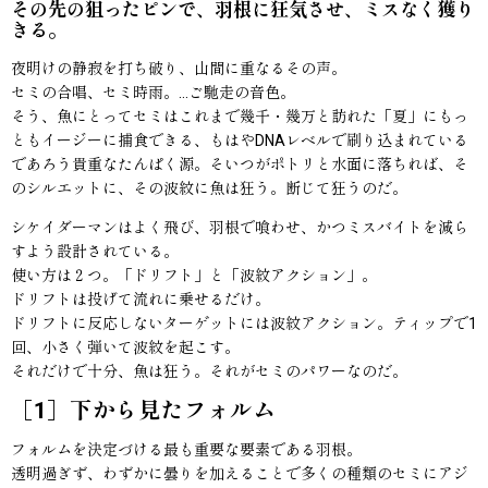
その先の狙ったピンで、羽根に狂気させ、ミスなく獲り
きる。
夜明けの静寂を打ち破り、山間に重なるその声。
セミの合唱、セミ時雨。…ご馳走の音色。
そう、魚にとってセミはこれまで幾千・幾万と訪れた「夏」にもっ
ともイージーに捕食できる、もはやDNAレベルで刷り込まれている
であろう貴重なたんぱく源。そいつがポトリと水面に落ちれば、そ
のシルエットに、その波紋に魚は狂う。断じて狂うのだ。
シケイダーマンはよく飛び、羽根で喰わせ、かつミスバイトを減ら
すよう設計されている。
使い方は２つ。「ドリフト」と「波紋アクション」。
ドリフトは投げて流れに乗せるだけ。
ドリフトに反応しないターゲットには波紋アクション。ティップで1
回、小さく弾いて波紋を起こす。
それだけで十分、魚は狂う。それがセミのパワーなのだ。
［1］下から見たフォルム
フォルムを決定づける最も重要な要素である羽根。
透明過ぎず、わずかに曇りを加えることで多くの種類のセミにアジ