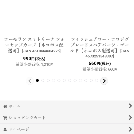
コーモラン スミトリーナ フォ
フィッシュアロー・コロジグ
ーセップカーブ【ネコポス配
ブレードスペアパーツ：ゴー
送可】
ルド【ネコポス配送可】
[
JAN 4510464604226
]
[
JAN
4573251348307
]
990
(税込)
円
660
(税込)
円
希望小売価格
:
1,210
円
希望小売価格
:
660
円
ホーム
ショッピングカート
マイページ