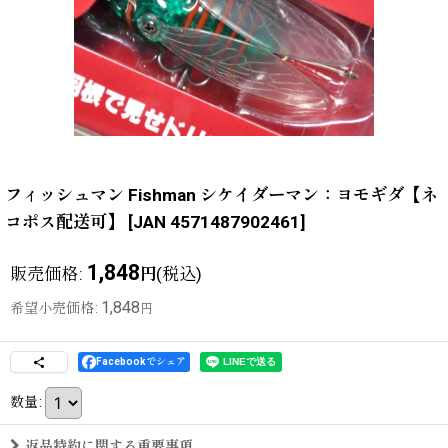
フィッシュマン Fishman シケイダーマン：ヨモギダ【ネ
コポス配送可】
[
JAN 4571487902461
]
1,848
販売価格
:
(税込)
円
1,848
希望小売価格
:
円
Facebookでシェア
数量
:
返品特約に関する重要事項