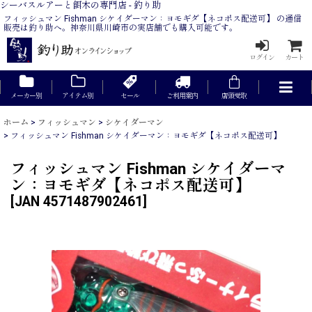
シーバスルアーと餌木の専門店 - 釣り助
フィッシュマン Fishman シケイダーマン：ヨモギダ【ネコポス配送可】 の通信
販売は釣り助へ。神奈川県川崎市の実店舗でも購入可能です。
ログイン
カート
メーカー別
アイテム別
セール
ご利用案内
店頭受取
ホーム
>
フィッシュマン
>
シケイダーマン
>
フィッシュマン Fishman シケイダーマン：ヨモギダ【ネコポス配送可】
フィッシュマン Fishman シケイダーマ
ン：ヨモギダ【ネコポス配送可】
[
JAN 4571487902461
]