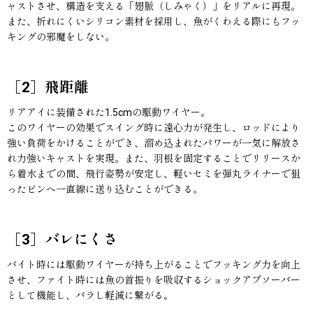
ャストさせ、構造を支える「翅脈（しみゃく）」をリアルに再現。
また、折れにくいシリコン素材を採用し、魚がくわえる際にもフッ
キングの邪魔をしない。
［2］飛距離
リアアイに装備された1.5cmの駆動ワイヤー。
このワイヤーの効果でスイング時に遠心力が発生し、ロッドにより
強い負荷をかけることができ、溜め込まれたパワーが一気に解放さ
れ力強いキャストを実現。また、羽根を固定することでリリースか
ら着水までの間、飛行姿勢が安定し、軽いセミを弾丸ライナーで狙
ったピンへ一直線に送り込むことができる。
［3］バレにくさ
バイト時には駆動ワイヤーが持ち上がることでフッキング力を向上
させ、ファイト時には魚の首振りを吸収するショックアブソーバー
として機能し、バラし軽減に繋がる。