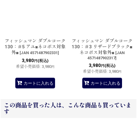
フィッシュマン ダブルコーク
フィッシュマン ダブルコーク
130：＃5 アユ■ネコポス対象
130：＃3 リザードブラック■
外■
ネコポス対象外■
[
JAN 4571487902331
]
[
JAN
4571487902317
]
3,980
(税込)
円
3,980
(税込)
円
希望小売価格
:
3,980
円
希望小売価格
:
3,980
円
カートに入れる
カートに入れる
この商品を買った人は、こんな商品も買っていま
す