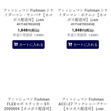
フィッシュマン Fishman シケ
フィッシュマン Fishman シケ
イダーマン：ヤンバチ【ネコ
イダーマン：ポテムシ【ネコ
ポス配送可】
ポス配送可】
[
JAN
[
JAN
4571487902430
]
4571487902454
]
1,848
1,848
(税込)
(税込)
円
円
希望小売価格
:
1,848
希望小売価格
:
1,848
円
円
カートに入れる
カートに入れる
フィッシュマン Fishman
フィッシュマン Fishman
FLEXロボ ステッカー ST-
ACC-27 フックシャープナー
2000004【ネコポス配送可】
【ネコポス配送可】
[
JAN