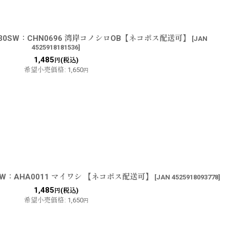
30SW：CHN0696 湾岸コノシロOB【ネコポス配送可】
[
JAN
4525918181536
]
1,485
(税込)
円
希望小売価格
:
1,650
円
W：AHA0011 マイワシ 【ネコポス配送可】
[
JAN 4525918093778
]
1,485
(税込)
円
希望小売価格
:
1,650
円