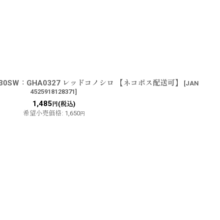
30SW：GHA0327 レッドコノシロ 【ネコポス配送可】
[
JAN
4525918128371
]
1,485
(税込)
円
希望小売価格
:
1,650
円