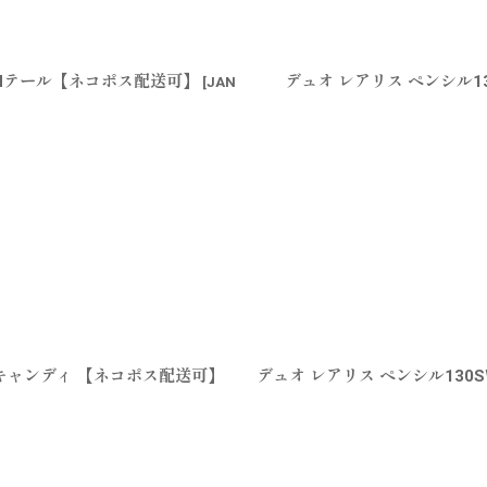
ジCHテール【ネコポス配送可】
デュオ レアリス ペンシル1
[
JAN
クキャンディ 【ネコポス配送可】
デュオ レアリス ペンシル130S