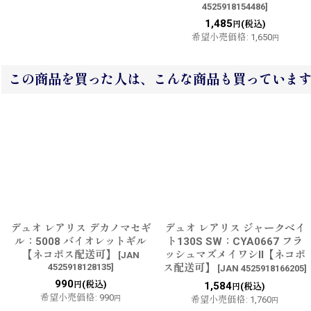
4525918154486
]
1,485
(税込)
円
希望小売価格
:
1,650
円
この商品を買った人は、こんな商品も買っていま
デュオ レアリス デカノマセギ
デュオ レアリス ジャークベイ
ル：5008 バイオレットギル
ト130S SW：CYA0667 フラ
【ネコポス配送可】
ッシュマズメイワシII【ネコポ
[
JAN
4525918128135
]
ス配送可】
[
JAN 4525918166205
]
990
(税込)
円
1,584
(税込)
円
希望小売価格
:
990
円
希望小売価格
:
1,760
円