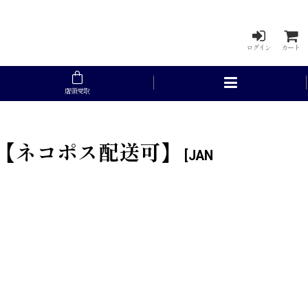
ログイン
カート
店頭受取
II 【ネコポス配送可】
[
JAN