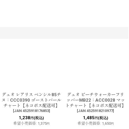
デュオ レアリス ペンシル85チ
デュオ ビーチウォーカーフリ
ヌ：CCC0390 ゴーストパール
ッパーMB22：ACC0028 マッ
チャート【ネコポス配送可】
トチャート【ネコポス配送可】
[
JAN 4525918176853
]
[
JAN 4525918210977
]
1,238
1,485
(税込)
(税込)
円
円
希望小売価格
:
1,375
希望小売価格
:
1,650
円
円