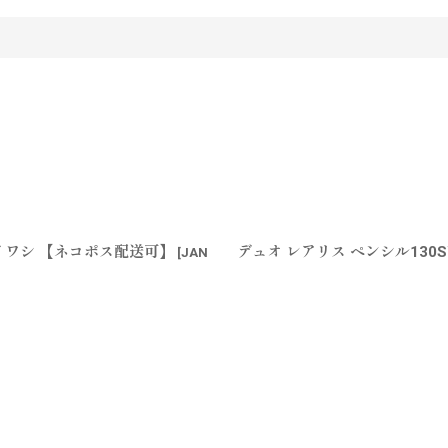
トイワシ 【ネコポス配送可】
デュオ レアリス ペンシル130
[
JAN