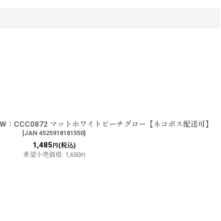
SW：CCC0872 マットホワイトピーチグロー【ネコポス配送可】
[
JAN 4525918181550
]
1,485
(税込)
円
希望小売価格
:
1,650
円