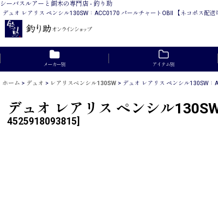
シーバスルアーと餌木の専門店 - 釣り助
デュオ レアリス ペンシル130SW：ACC0170 パールチャートOBII 【ネコ
メーカー別
アイテム別
ホーム
>
デュオ
>
レアリスペンシル130SW
>
デュオ レアリス ペンシル130SW：A
デュオ レアリス ペンシル130SW
4525918093815
]