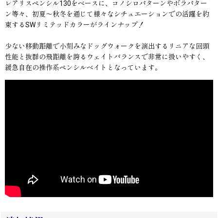
レアリスペンシル130をベースに、コノシロパターンやボラパター
ン等々、初夏〜秋冬を通じて様々なシチュエーションでの活躍を約
束するSWリミテッドカラーがラインナップ！
少ない移動距離で小刻みなドッグウォークを演出するリニアな回頭
性能と抜群の飛距離を誇るウェイトバランスで非常に扱いやすく、
緩急自在の操作系ペンシルベイトとなっています。