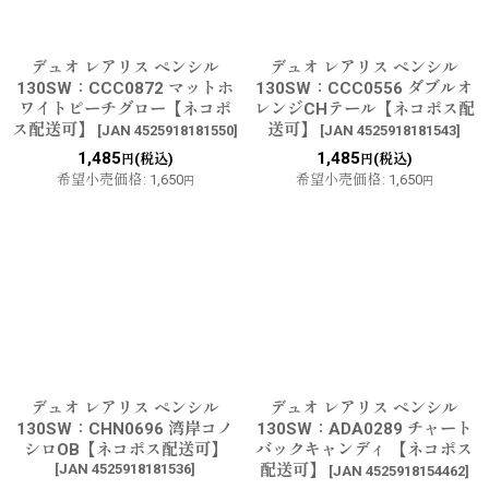
デュオ レアリス ペンシル
デュオ レアリス ペンシル
130SW：CCC0872 マットホ
130SW：CCC0556 ダブルオ
ワイトピーチグロー【ネコポ
レンジCHテール【ネコポス配
ス配送可】
送可】
[
JAN 4525918181550
]
[
JAN 4525918181543
]
1,485
1,485
(税込)
(税込)
円
円
希望小売価格
:
1,650
希望小売価格
:
1,650
円
円
デュオ レアリス ペンシル
デュオ レアリス ペンシル
130SW：CHN0696 湾岸コノ
130SW：ADA0289 チャート
シロOB【ネコポス配送可】
バックキャンディ 【ネコポス
[
JAN 4525918181536
]
配送可】
[
JAN 4525918154462
]