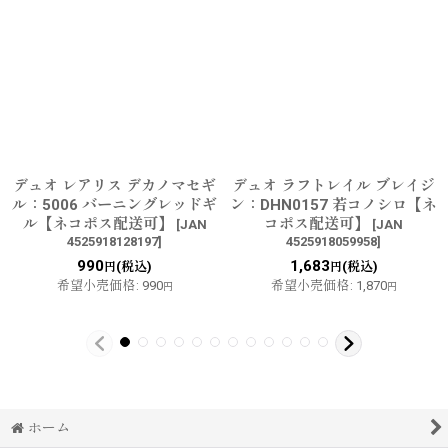
デュオ レアリス デカノマセギ
デュオ ラフトレイル ブレイジ
ル：5006 バーニングレッドギ
ン：DHN0157 若コノシロ【ネ
ル【ネコポス配送可】
コポス配送可】
[
JAN
[
JAN
4525918128197
]
4525918059958
]
990
1,683
(税込)
(税込)
円
円
希望小売価格
:
990
希望小売価格
:
1,870
円
円
ホーム