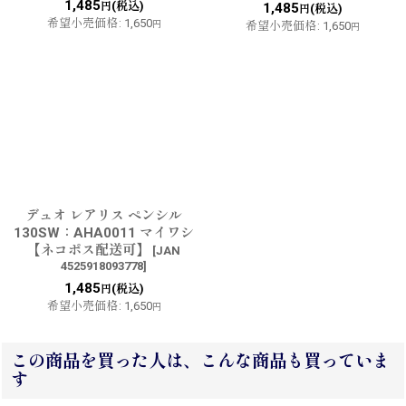
1,485
(税込)
円
1,485
(税込)
円
希望小売価格
:
1,650
円
希望小売価格
:
1,650
円
デュオ レアリス ペンシル
130SW：AHA0011 マイワシ
【ネコポス配送可】
[
JAN
4525918093778
]
1,485
(税込)
円
希望小売価格
:
1,650
円
この商品を買った人は、こんな商品も買っていま
す