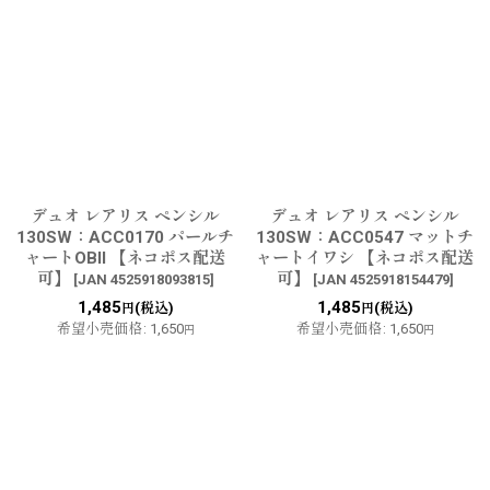
デュオ レアリス ペンシル
デュオ レアリス ペンシル
130SW：ACC0170 パールチ
130SW：ACC0547 マットチ
ャートOBII 【ネコポス配送
ャートイワシ 【ネコポス配送
可】
可】
[
JAN 4525918093815
]
[
JAN 4525918154479
]
1,485
1,485
(税込)
(税込)
円
円
希望小売価格
:
1,650
希望小売価格
:
1,650
円
円