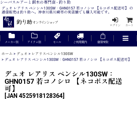
シーバスルアーと餌木の専門店 - 釣り助
デュオ レアリス ペンシル130SW：GHN0157 若コノシロ 【ネコポス配送可】 の
通信販売は釣り助へ。神奈川県川崎市の実店舗でも購入可能です。
ログイン
カート
メーカー別
アイテム別
セール
ご利用案内
店頭受取
ホーム
>
デュオ
>
レアリスペンシル130SW
>
デュオ レアリス ペンシル130SW：GHN0157 若コノシロ 【ネコポス配送可】
デュオ レアリス ペンシル130SW：
GHN0157 若コノシロ 【ネコポス配送
可】
[
JAN 4525918128364
]