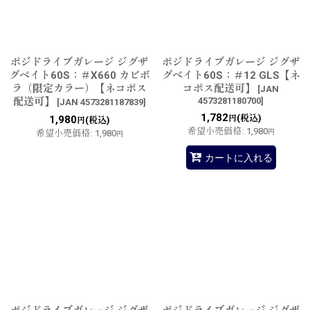
ポジドライブガレージ ジグザ
ポジドライブガレージ ジグザ
グベイト60S：＃X660 カビボ
グベイト60S：＃12 GLS【ネ
ラ（限定カラー）【ネコポス
コポス配送可】
[
JAN
配送可】
4573281180700
]
[
JAN 4573281187839
]
1,782
(税込)
1,980
円
(税込)
円
希望小売価格
:
1,980
希望小売価格
:
1,980
円
円
カートに入れる