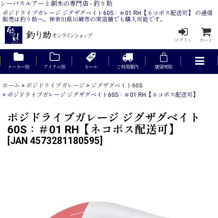
シーバスルアーと餌木の専門店 - 釣り助
ポジドライブガレージ ジグザグベイト60S：＃01 RH【ネコポス配送可】 の通信
販売は釣り助へ。神奈川県川崎市の実店舗でも購入可能です。
ログイン
カート
メーカー別
アイテム別
セール
ご利用案内
店頭受取
ホーム
>
ポジドライブガレージ
>
ジグザグベイト60S
>
ポジドライブガレージ ジグザグベイト60S：＃01 RH【ネコポス配送可】
ポジドライブガレージ ジグザグベイト
60S：＃01 RH【ネコポス配送可】
[
JAN 4573281180595
]