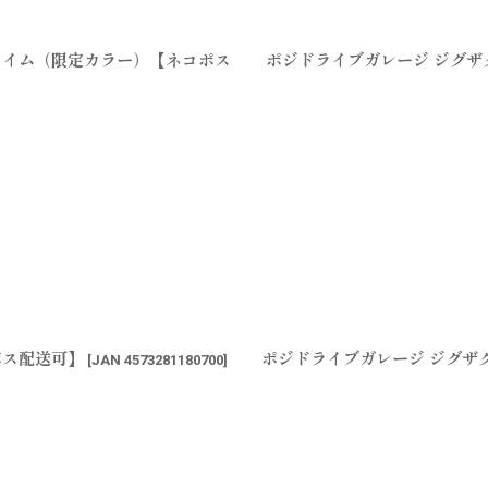
スライム（限定カラー）【ネコポス
ポジドライブガレージ ジグザ
ポス配送可】
ポジドライブガレージ ジグザグ
[
JAN 4573281180700
]