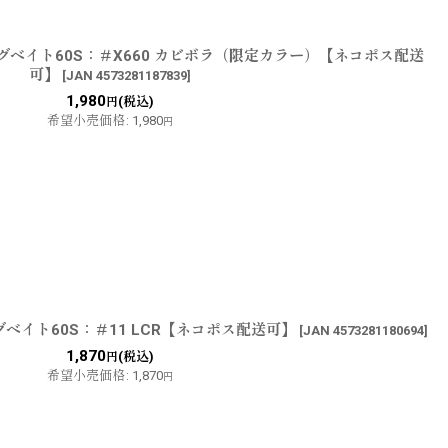
グベイト60S：＃X660 カビボラ（限定カラー）【ネコポス配送
可】
[
JAN 4573281187839
]
1,980
(税込)
円
希望小売価格
:
1,980
円
ベイト60S：＃11 LCR【ネコポス配送可】
[
JAN 4573281180694
]
1,870
(税込)
円
希望小売価格
:
1,870
円