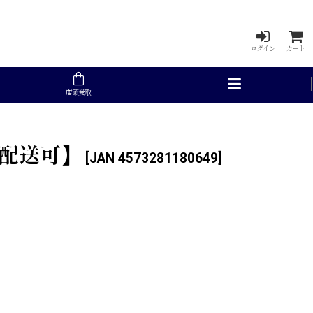
ログイン
カート
店頭受取
ス配送可】
[
JAN 4573281180649
]