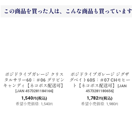
この商品を買った人は、こんな商品も買っていま
ポジドライブガレージ クリス
ポジドライブガレージ ジグザ
タルサリー60：＃06 グリピン
グベイト60S：＃07 CHモヒー
キャンディ【ネコポス配送可】
ト【ネコポス配送可】
[
JAN
[
JAN 4573281184166
]
4573281180656
]
1,540
1,782
(税込)
(税込)
円
円
希望小売価格
:
1,540
希望小売価格
:
1,980
円
円