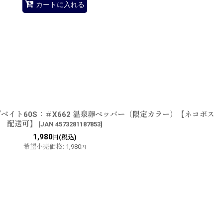
カートに入れる
ベイト60S：＃X662 温泉卵ペッパー（限定カラー）【ネコポス
配送可】
[
JAN 4573281187853
]
1,980
(税込)
円
希望小売価格
:
1,980
円