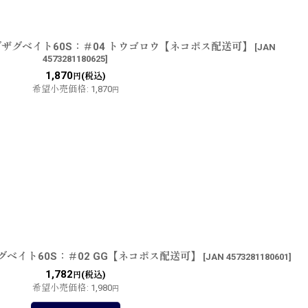
ザグベイト60S：＃04 トウゴロウ【ネコポス配送可】
[
JAN
4573281180625
]
1,870
(税込)
円
希望小売価格
:
1,870
円
ベイト60S：＃02 GG【ネコポス配送可】
[
JAN 4573281180601
]
1,782
(税込)
円
希望小売価格
:
1,980
円