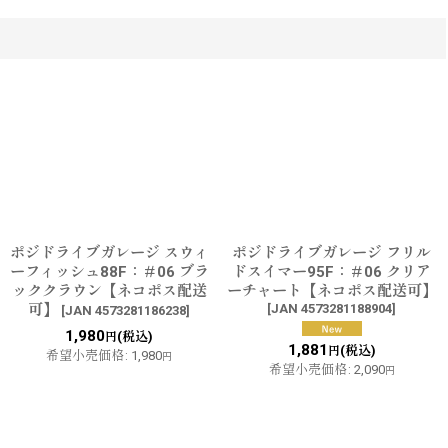
ポジドライブガレージ スウィ
ポジドライブガレージ フリル
ーフィッシュ88F：＃06 ブラ
ドスイマー95F：＃06 クリア
ッククラウン【ネコポス配送
ーチャート【ネコポス配送可】
可】
[
JAN 4573281188904
]
[
JAN 4573281186238
]
1,980
(税込)
円
1,881
(税込)
円
希望小売価格
:
1,980
円
希望小売価格
:
2,090
円