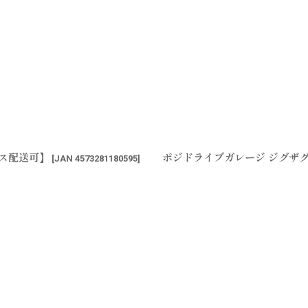
ポス配送可】
ポジドライブガレージ ジグザグ
[
JAN 4573281180595
]