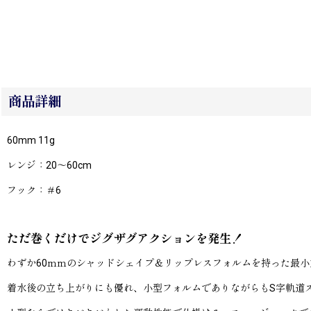
商品詳細
60mm 11g
レンジ：20〜60cm
フック：＃6
ただ巻くだけでジグザグアクションを発生！
わずか60ｍｍのシャッドシェイプ＆リップレスフォルムを持った最
着水後の立ち上がりにも優れ、小型フォルムでありながらもS字軌道