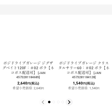
す
ポジドライブガレージ ジグザ
ポジドライブガレージ クリス
グベイト120F：＃02 ボラ【ネ
タルサリー60：＃02 ボラ【ネ
コポス配送可】
コポス配送可】
[
JAN
[
JAN
4573281184685
]
4573281184128
]
2,640
1,540
(税込)
(税込)
円
円
希望小売価格
:
2,640
希望小売価格
:
1,540
円
円