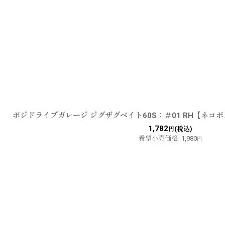
ポジドライブガレージ ジグザグベイト60S：＃01 RH【ネコ
1,782
(税込)
円
希望小売価格
:
1,980
円