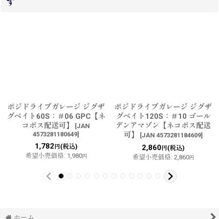
す
ポジドライブガレージ ジグザ
ポジドライブガレージ ジグザ
グベイト60S：＃06 GPC【ネ
グベイト120S：＃10 ゴール
コポス配送可】
デンアマゾン【ネコポス配送
[
JAN
4573281180649
]
可】
[
JAN 4573281184609
]
1,782
(税込)
円
2,860
(税込)
円
希望小売価格
:
1,980
円
希望小売価格
:
2,860
円
ホーム