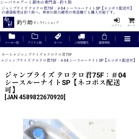
シーバスルアーと餌木の専門店 - 釣り助
ジャンプライズ テロテロ君75F：＃04 シースルーナイトSP【ネコポス配送可】
の通信販売は釣り助へ。神奈川県川崎市の実店舗でも購入可能です。
ログイン
カート
メーカー別
アイテム別
セール
ご利用案内
店頭受取
ホーム
>
ジャンプライズ
>
テロテロ君75F
>
ジャンプライズ テロテロ君75F：＃04 シースルーナイトSP【ネコポス配送可】
ジャンプライズ テロテロ君75F：＃04
シースルーナイトSP【ネコポス配送
可】
[
JAN 4589822670920
]