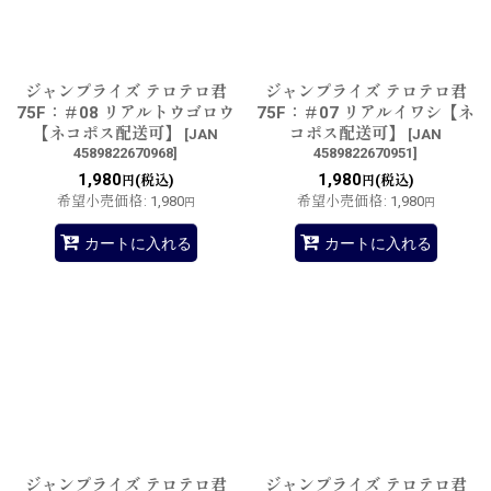
ジャンプライズ テロテロ君
ジャンプライズ テロテロ君
75F：＃08 リアルトウゴロウ
75F：＃07 リアルイワシ【ネ
【ネコポス配送可】
コポス配送可】
[
JAN
[
JAN
4589822670968
]
4589822670951
]
1,980
1,980
(税込)
(税込)
円
円
希望小売価格
:
1,980
希望小売価格
:
1,980
円
円
カートに入れる
カートに入れる
ジャンプライズ テロテロ君
ジャンプライズ テロテロ君