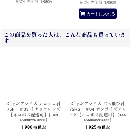
希望小売価格
:
1,980
円
希望小売価格
:
1,980
円
カートに入れる
この商品を買った人は、こんな商品も買っていま
す
ジャンプライズ テロテロ君
ジャンプライズ ぶっ飛び君
75F：＃03 イナッコレンズ
75HS：＃04 サンライズチャ
【ネコポス配送可】
ート【ネコポス配送可】
[
JAN
[
JAN
4589822670913
]
4560445916855
]
1,980
1,925
(税込)
(税込)
円
円