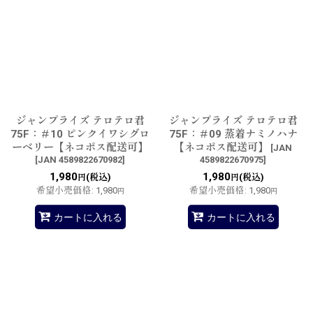
ジャンプライズ テロテロ君
ジャンプライズ テロテロ君
75F：＃10 ピンクイワシグロ
75F：＃09 蒸着ナミノハナ
ーベリー【ネコポス配送可】
【ネコポス配送可】
[
JAN
[
JAN 4589822670982
]
4589822670975
]
1,980
1,980
(税込)
(税込)
円
円
希望小売価格
:
1,980
希望小売価格
:
1,980
円
円
カートに入れる
カートに入れる