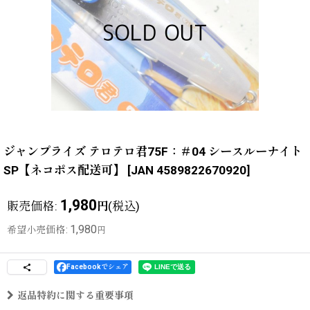
ジャンプライズ テロテロ君75F：＃04 シースルーナイト
SP【ネコポス配送可】
[
JAN 4589822670920
]
1,980
販売価格
:
(税込)
円
1,980
希望小売価格
:
円
Facebookでシェア
返品特約に関する重要事項