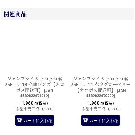
関連商品
ジャンプライズ テロテロ君
ジャンプライズ テロテロ君
75F：＃13 充血レンズ【ネコ
75F：＃11 赤金グローベリー
ポス配送可】
【ネコポス配送可】
[
JAN
[
JAN
4589822671019
]
4589822670999
]
1,980
1,980
(税込)
(税込)
円
円
希望小売価格
:
1,980
希望小売価格
:
1,980
円
円
カートに入れる
カートに入れる