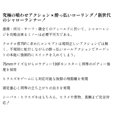
究極の喰わせアクション × 酔っ払いローリング！新世代
のシャローランナー！
港湾・河川・サーフ・磯全てのフィールドに於いて、シャローレン
ジを攻略出来るミノーは必要不可欠である。
テロテロ君75Fに求めたコンセプトは規則正しいアクションでは無
く、不規則に蛇行しながらの酔っ払いロールアクションでターゲッ
トの本能に強制的にスイッチを入れてしまう。
75mmサイズながらロウディー130Fモンスターと同等のボディー強
度を採用
ヒラスズキゲームにも対応可能な抜群の飛距離を実現
固定重心と同等の立ち上がりの良さを実現
シーバス・ヒラスズキはもちろん、ヒラメや青物、真鯛まで完全対
応！