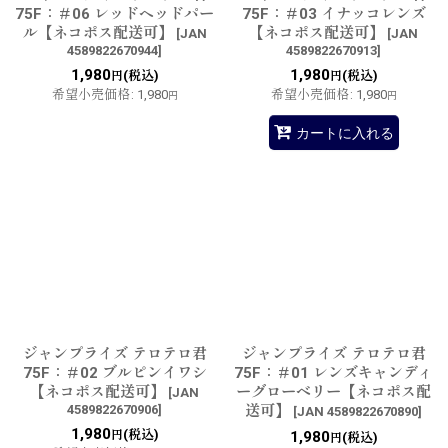
75F：＃06 レッドヘッドパー
75F：＃03 イナッコレンズ
ル【ネコポス配送可】
【ネコポス配送可】
[
JAN
[
JAN
4589822670944
]
4589822670913
]
1,980
1,980
(税込)
(税込)
円
円
希望小売価格
:
1,980
希望小売価格
:
1,980
円
円
カートに入れる
ジャンプライズ テロテロ君
ジャンプライズ テロテロ君
75F：＃02 ブルピンイワシ
75F：＃01 レンズキャンディ
【ネコポス配送可】
ーグローベリー【ネコポス配
[
JAN
4589822670906
]
送可】
[
JAN 4589822670890
]
1,980
(税込)
円
1,980
(税込)
円