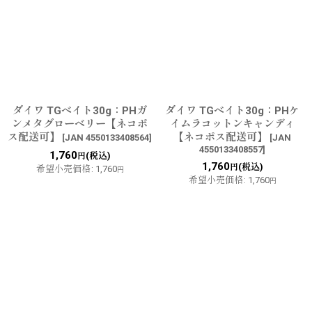
ダイワ TGベイト30g：PHガ
ダイワ TGベイト30g：PHケ
ンメタグローベリー【ネコポ
イムラコットンキャンディ
ス配送可】
【ネコポス配送可】
[
JAN 4550133408564
]
[
JAN
4550133408557
]
1,760
(税込)
円
1,760
(税込)
円
希望小売価格
:
1,760
円
希望小売価格
:
1,760
円