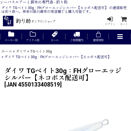
シーバスルアーと餌木の専門店 - 釣り助
ダイワ TGベイト30g：FHグローエッジシルバー【ネコポス配送可】 の通信販売
は釣り助へ。神奈川県川崎市の実店舗でも購入可能です。
ログイン
カート
メーカー別
アイテム別
セール
ご利用案内
店頭受取
ホーム
>
ダイワ
>
TGベイト30g
>
ダイワ TGベイト30g：FHグローエッジシルバー【ネコポス配送可】
ダイワ TGベイト30g：FHグローエッジ
シルバー【ネコポス配送可】
[
JAN 4550133408519
]