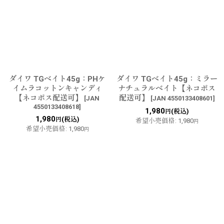
ダイワ TGベイト45g：PHケ
ダイワ TGベイト45g：ミラー
イムラコットンキャンディ
ナチュラルベイト【ネコポス
【ネコポス配送可】
配送可】
[
JAN
[
JAN 4550133408601
]
4550133408618
]
1,980
(税込)
円
1,980
(税込)
円
希望小売価格
:
1,980
円
希望小売価格
:
1,980
円