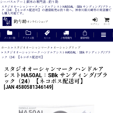
シーバスルアーと餌木の専門店 - 釣り助
スタジオオーシャンマーク ハンドルアシストHA50AL：SBk サンディング/ブラッ
ク（24）【ネコポス配送可】 の通信販売は釣り助へ。神奈川県川崎市の実店舗で
も購入可能です。
ログイン
カート
メーカー別
アイテム別
セール
ご利用案内
店頭受取
ホーム
>
スタジオオーシャンマーク
>
オーシャングリップ
>
スタジオオーシャンマーク ハンドルアシストHA50AL：SBk サンディング/ブラ
ック（24）【ネコポス配送可】
スタジオオーシャンマーク ハンドルア
シストHA50AL：SBk サンディング/ブラ
ック（24）【ネコポス配送可】
[
JAN 4580581346149
]