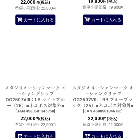
19,800
(税込)
22,000
円
(税込)
円
希望小売価格
:
19,800
希望小売価格
:
22,000
円
円
カートに入れる
カートに入れる
スタジオオーシャンマーク オ
スタジオオーシャンマーク オ
ーシャングリップ
ーシャングリップ
OG2507VIII：LB ライトブル
OG2507VIII：BB ブルーブラ
ー（25）■ネコポス対象外■
ック（25）■ネコポス対象外■
[
JAN 4580581346750
]
[
JAN 4580581346736
]
22,000
22,000
(税込)
(税込)
円
円
希望小売価格
:
22,000
希望小売価格
:
22,000
円
円
カートに入れる
カートに入れる