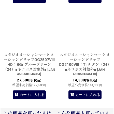
スタジオオーシャンマーク オ
スタジオオーシャンマーク オ
ーシャングリップOG2507VIII
ーシャングリップ
HD：BGr ブルーグリーン
OG2100VIII：Ti チタン（24）
（24）■ネコポス対象外■
■ネコポス対象外■
[
JAN
[
JAN
4580581346354
]
4580581346118
]
27,500
14,300
(税込)
(税込)
円
円
希望小売価格
:
27,500
希望小売価格
:
14,300
円
円
カートに入れる
カートに入れる
この商品を買った人は、こんな商品も買っていま