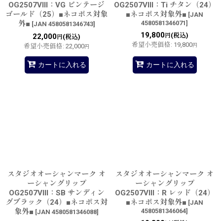
OG2507VIII：VG ビンテージ
OG2507VIII：Ti チタン（24）
ゴールド（25）■ネコポス対象
■ネコポス対象外■
[
JAN
外■
4580581346071
]
[
JAN 4580581346743
]
19,800
(税込)
22,000
円
(税込)
円
希望小売価格
:
19,800
希望小売価格
:
22,000
円
円
カートに入れる
カートに入れる
スタジオオーシャンマーク オ
スタジオオーシャンマーク オ
ーシャングリップ
ーシャングリップ
OG2507VIII：SB サンディン
OG2507VIII：R レッド（24）
グブラック（24）■ネコポス対
■ネコポス対象外■
[
JAN
象外■
4580581346064
]
[
JAN 4580581346088
]