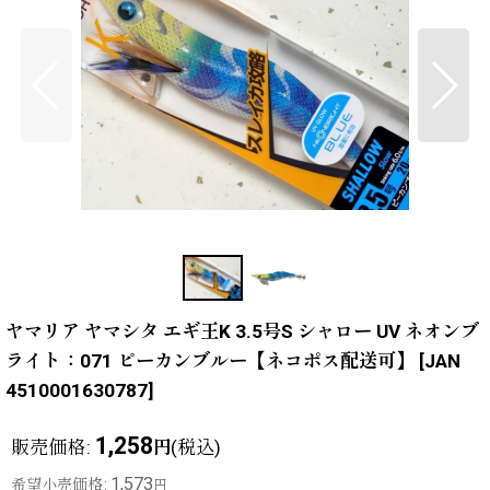
ヤマリア ヤマシタ エギ王K 3.5号S シャロー UV ネオンブ
ライト：071 ピーカンブルー【ネコポス配送可】
[
JAN
4510001630787
]
1,258
販売価格
:
(税込)
円
1,573
希望小売価格
:
円