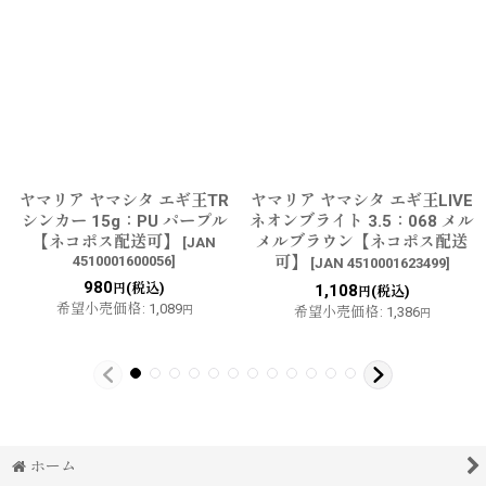
ヤマリア ヤマシタ エギ王TR
ヤマリア ヤマシタ エギ王LIVE
シンカー 15g：PU パープル
ネオンブライト 3.5：068 メル
【ネコポス配送可】
メルブラウン【ネコポス配送
[
JAN
4510001600056
]
可】
[
JAN 4510001623499
]
980
(税込)
円
1,108
(税込)
円
希望小売価格
:
1,089
円
希望小売価格
:
1,386
円
ホーム