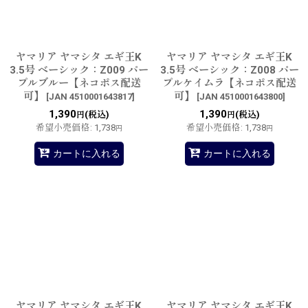
ヤマリア ヤマシタ エギ王K
ヤマリア ヤマシタ エギ王K
3.5号 ベーシック：Z009 パー
3.5号 ベーシック：Z008 パー
プルブルー【ネコポス配送
プルケイムラ【ネコポス配送
可】
可】
[
JAN 4510001643817
]
[
JAN 4510001643800
]
1,390
1,390
(税込)
(税込)
円
円
希望小売価格
:
1,738
希望小売価格
:
1,738
円
円
カートに入れる
カートに入れる
ヤマリア ヤマシタ エギ王K
ヤマリア ヤマシタ エギ王K