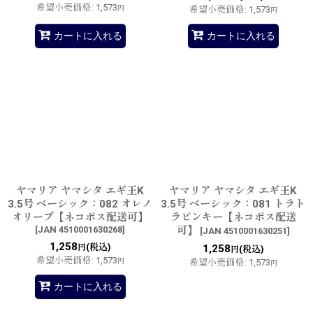
希望小売価格
:
1,573
円
希望小売価格
:
1,573
円
カートに入れる
カートに入れる
ヤマリア ヤマシタ エギ王K
ヤマリア ヤマシタ エギ王K
3.5号 ベーシック：082 オレノ
3.5号 ベーシック：081 トラト
オリーブ【ネコポス配送可】
ラピンキー【ネコポス配送
[
JAN 4510001630268
]
可】
[
JAN 4510001630251
]
1,258
(税込)
円
1,258
(税込)
円
希望小売価格
:
1,573
円
希望小売価格
:
1,573
円
カートに入れる