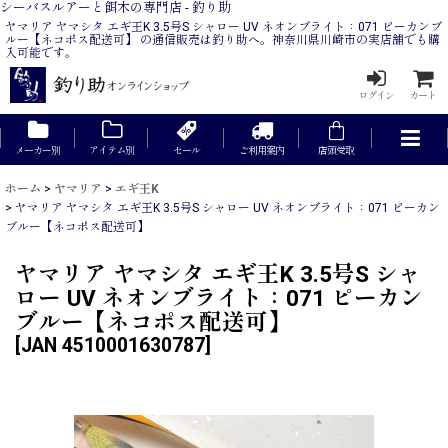
シーバスルアーと餌木の専門店 - 釣り助
ヤマリア ヤマシタ エギ王K 3.5号S シャロー UV ネオンブライト：071 ピーカンブ
ルー【ネコポス配送可】 の通信販売は釣り助へ。神奈川県川崎市の実店舗でも購
入可能です。
ログイン
カート
メーカー別
アイテム別
セール
ご利用案内
店頭受取
ホーム
>
ヤマリア
>
エギ王K
>
ヤマリア ヤマシタ エギ王K 3.5号S シャロー UV ネオンブライト：071 ピーカン
ブルー【ネコポス配送可】
ヤマリア ヤマシタ エギ王K 3.5号S シャ
ロー UV ネオンブライト：071 ピーカン
ブルー【ネコポス配送可】
[
JAN 4510001630787
]