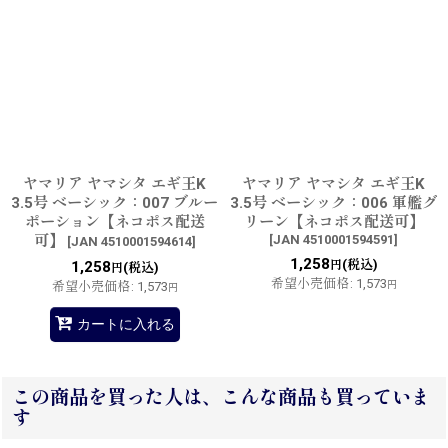
ヤマリア ヤマシタ エギ王K
ヤマリア ヤマシタ エギ王K
3.5号 ベーシック：007 ブルー
3.5号 ベーシック：006 軍艦グ
ポーション【ネコポス配送
リーン【ネコポス配送可】
可】
[
JAN 4510001594591
]
[
JAN 4510001594614
]
1,258
(税込)
1,258
円
(税込)
円
希望小売価格
:
1,573
希望小売価格
:
1,573
円
円
カートに入れる
この商品を買った人は、こんな商品も買っていま
す