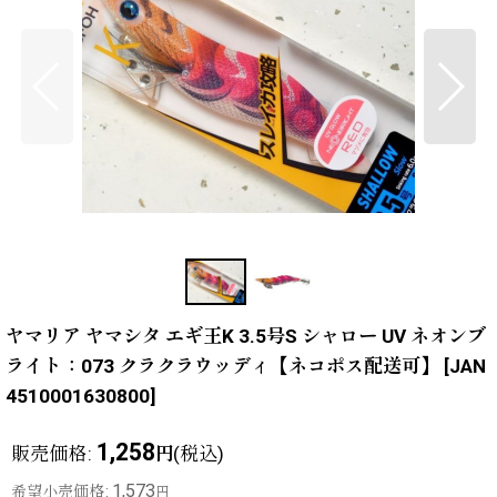
ヤマリア ヤマシタ エギ王K 3.5号S シャロー UV ネオンブ
ライト：073 クラクラウッディ【ネコポス配送可】
[
JAN
4510001630800
]
1,258
販売価格
:
(税込)
円
1,573
希望小売価格
:
円