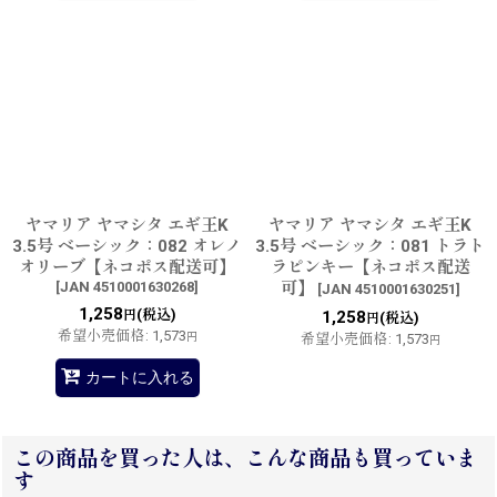
ヤマリア ヤマシタ エギ王K
ヤマリア ヤマシタ エギ王K
3.5号 ベーシック：082 オレノ
3.5号 ベーシック：081 トラト
オリーブ【ネコポス配送可】
ラピンキー【ネコポス配送
[
JAN 4510001630268
]
可】
[
JAN 4510001630251
]
1,258
(税込)
円
1,258
(税込)
円
希望小売価格
:
1,573
円
希望小売価格
:
1,573
円
カートに入れる
この商品を買った人は、こんな商品も買っていま
す