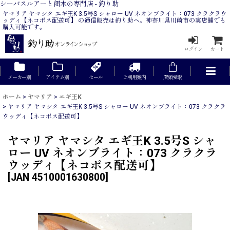
シーバスルアーと餌木の専門店 - 釣り助
ヤマリア ヤマシタ エギ王K 3.5号S シャロー UV ネオンブライト：073 クラクラウ
ッディ【ネコポス配送可】 の通信販売は釣り助へ。神奈川県川崎市の実店舗でも
購入可能です。
ログイン
カート
メーカー別
アイテム別
セール
ご利用案内
店頭受取
ホーム
>
ヤマリア
>
エギ王K
>
ヤマリア ヤマシタ エギ王K 3.5号S シャロー UV ネオンブライト：073 クラクラ
ウッディ【ネコポス配送可】
ヤマリア ヤマシタ エギ王K 3.5号S シャ
ロー UV ネオンブライト：073 クラクラ
ウッディ【ネコポス配送可】
[
JAN 4510001630800
]