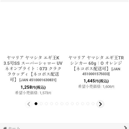
ヤマリア ヤマシタ エギ王K
ヤマリア ヤマシタ エギ王TR
3.5号SS スーパーシャロー UV
シンカー 60g：O オレンジ
ネオンブライト：073 クラク
【ネコポス配送可】
[
JAN
ラウッディ【ネコポス配送
4510001575033
]
可】
[
JAN 4510001630831
]
1,445
(税込)
円
希望小売価格
:
1,606
1,258
(税込)
円
円
希望小売価格
:
1,573
円
ホーム