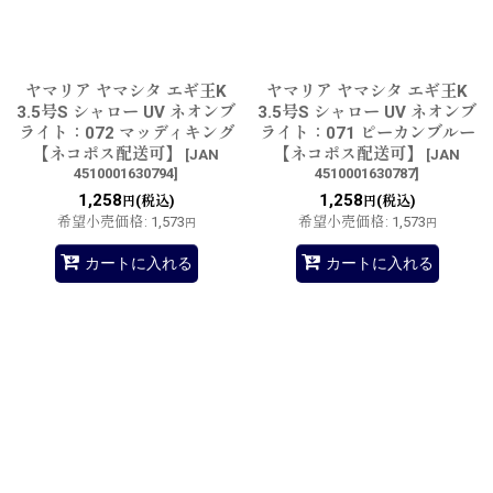
ヤマリア ヤマシタ エギ王K
ヤマリア ヤマシタ エギ王K
3.5号S シャロー UV ネオンブ
3.5号S シャロー UV ネオンブ
ライト：072 マッディキング
ライト：071 ピーカンブルー
【ネコポス配送可】
【ネコポス配送可】
[
JAN
[
JAN
4510001630794
]
4510001630787
]
1,258
1,258
(税込)
(税込)
円
円
希望小売価格
:
1,573
希望小売価格
:
1,573
円
円
カートに入れる
カートに入れる