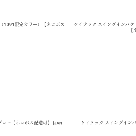
ギ（1091限定カラー）【ネコポス
ケイテック スイングインパクト
【
トグロー【ネコポス配送可】
ケイテック スイングインパ
[
JAN