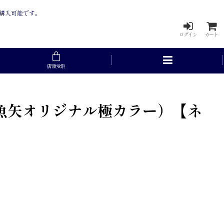
も購入可能です。
ログイン
カート
店頭受取
ド（魚矢オリジナル極カラー）【ネ