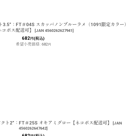
3.5”：FT＃04S スカッパノンブルーラメ（1091限定カラー）
ネコポス配送可】
[
JAN 4560262627941
]
682
(税込)
円
希望小売価格
:
682
円
クト2”：FT＃25S オキアミグロー【ネコポス配送可】
[
JAN
4560262647642
]
682
(税込)