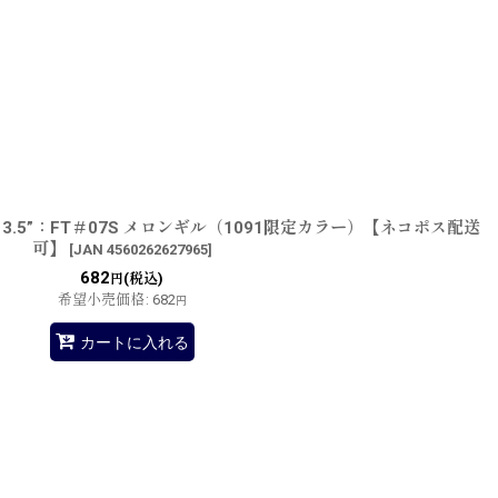
.5”：FT＃07S メロンギル（1091限定カラー）【ネコポス配送
可】
[
JAN 4560262627965
]
682
(税込)
円
希望小売価格
:
682
円
カートに入れる