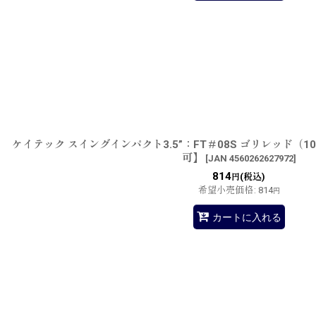
ケイテック スイングインパクト3.5”：FT＃08S ゴリレッド（
可】
[
JAN 4560262627972
]
814
(税込)
円
希望小売価格
:
814
円
カートに入れる