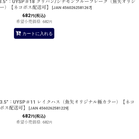
.5”：UYSP＃18 グリパン/シナモンブルーフレーク（魚矢オリジ
ー）【ネコポス配送可】
[
JAN 4560262581267
]
682
(税込)
円
希望小売価格
:
682
円
カートに入れる
.5”：UYSP＃11 レイクハス（魚矢オリジナル極カラー）【ネコ
ポス配送可】
[
JAN 4560262581229
]
682
(税込)
円
希望小売価格
:
682
円