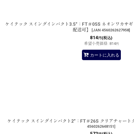
ケイテック スイングインパクト3.5”：FT＃05S ネオンワカサ
配送可】
[
JAN 4560262627958
]
814
(税込)
円
希望小売価格
:
814
円
カートに入れる
ケイテック スイングインパクト2”：FT＃26S クリアチャー
4560262648151
]
572
(税込)