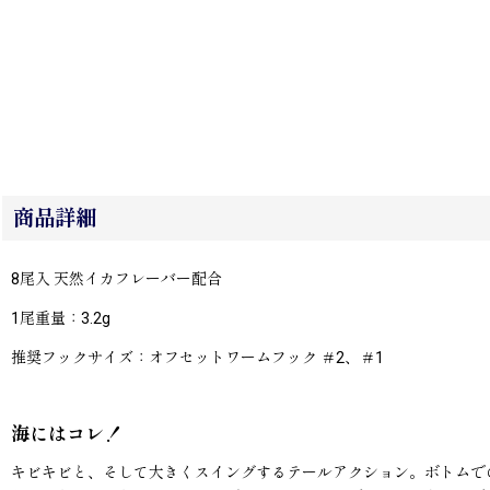
商品詳細
8尾入 天然イカフレーバー配合
1尾重量：3.2g
推奨フックサイズ：オフセットワームフック ＃2、＃1
海にはコレ！
キビキビと、そして大きくスイングするテールアクション。ボトムで