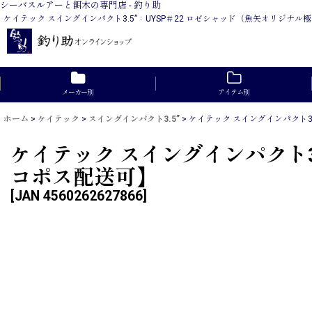
シーバスルアーと餌木の専門店 - 釣り助
ケイテック スイングインパクト3.5”：UYSP＃22 ロゼシャッド（魚矢オリジ
メーカー別
アイテム別
ホーム
>
ケイテック
>
スイングインパクト3.5”
>
ケイテック スイングインパクト3
ケイテック スイングインパクト3
コポス配送可】
[
JAN 4560262627866
]