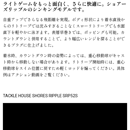
ライトゲームをもっと面白く、さらに快適に。ショアー
ズリップルのシンキングモデルです。
自重アップでさらなる飛距離を実現。ボディ形状により着水直後か
らのリトリーブでは沈みすぎることなくスローリトリーブでも水面
直下を軽やかに泳ぎます。表層早巻きでは、ポッピングも可能。カ
ウントダウンと併用することで、より幅広いレンジを探ることがで
きるプラグに仕上げました。
着水時、カウントダウン時の姿勢によっては、重心移動球がキャス
ト時から移動しない場合があります。リトリーブ開始時には、重心
移動球をスイム位置に戻すため軽くロッドを煽ってください。具体
例はアクション動画をご覧ください。
TACKLE HOUSE SHORES RIPPLE SRP52S