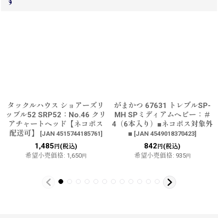
す
タックルハウス ショアーズリ
がまかつ 67631 トレブルSP-
ップル52 SRP52：No.46 クリ
MH SPミディアムヘビー：＃
アチャートヘッド【ネコポス
4（6本入り）■ネコポス対象外
配送可】
■
[
JAN 4515744185761
]
[
JAN 4549018370423
]
1,485
842
(税込)
(税込)
円
円
希望小売価格
:
1,650
希望小売価格
:
935
円
円