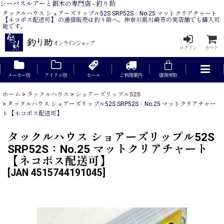
シーバスルアーと餌木の専門店 - 釣り助
タックルハウス ショアーズリップル52S SRP52S：No.25 マットクリアチャート
【ネコポス配送可】 の通信販売は釣り助へ。神奈川県川崎市の実店舗でも購入可
能です。
ログイン
カート
メーカー別
アイテム別
セール
ご利用案内
店頭受取
ホーム
>
タックルハウス
>
ショアーズリップル52S
>
タックルハウス ショアーズリップル52S SRP52S：No.25 マットクリアチャー
ト【ネコポス配送可】
タックルハウス ショアーズリップル52S
SRP52S：No.25 マットクリアチャート
【ネコポス配送可】
[
JAN 4515744191045
]