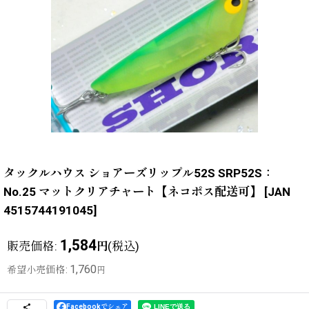
タックルハウス ショアーズリップル52S SRP52S：
No.25 マットクリアチャート【ネコポス配送可】
[
JAN
4515744191045
]
1,584
販売価格
:
(税込)
円
1,760
希望小売価格
:
円
Facebookでシェア