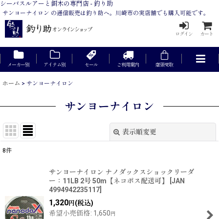
シーバスルアーと餌木の専門店 - 釣り助
サンヨーナイロン の通信販売は釣り助へ。川崎市の実店舗でも購入可能です。
ログイン
カート
メーカー別
アイテム別
セール
ご利用案内
店頭受取
ホーム
>
サンヨーナイロン
サンヨーナイロン
表示順変更
閉じる
8
件
サブカテゴリ
:
サンヨーナイロン ナノダックスショックリーダ
ー：11LB 2号 50m【ネコポス配送可】
[
JAN
表示数
:
4994942235117
]
1,320
(税込)
円
在庫あり
希望小売価格
:
1,650
円