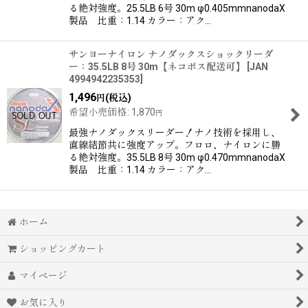
る絶対強度。25.5LB 6号 30m φ0.405mmnanodaX
製品 比重：1.14 カラー：アク…
サンヨーナイロン ナノダックスショックリーダ
ー：35.5LB 8号 30m【ネコポス配送可】
[
JAN
4994942235353
]
1,496
(税込)
円
希望小売価格
:
1,870
円
最強ナノダックスリーダー！ナノ技術を採用し、
直線結節共に強度アップ。フロロ、ナイロンに勝
る絶対強度。35.5LB 8号 30m φ0.470mmnanodaX
製品 比重：1.14 カラー：アク…
ホーム
ショッピングカート
マイページ
お気に入り