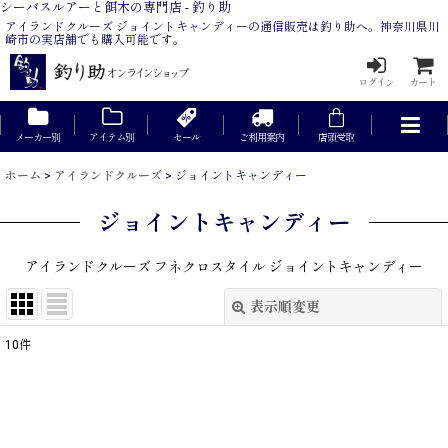
シーバスルアーと餌木の専門店 - 釣り助
アイランドクルーズ ジョイントキャンディーの通信販売は釣り助へ。神奈川県川
崎市の実店舗でも購入可能です。
ログイン
カート
メーカー別
アイテム別
セール
ご利用案内
店頭受取
ホーム
>
アイランドクルーズ
>
ジョイントキャンディー
ジョイントキャンディー
アイランドクルーズ フネクロスタイル ジョイントキャンディー
表示順変更
閉じる
10
件
表示数
:
在庫あり