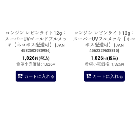
並び順
:
絞り込む
ロンジン レビンライト12g：
ロンジン レビンライト12g：
スーパーUVゴールドフルメッ
スーパーUVフルメッキ【ネコ
キ【ネコポス配送可】
ポス配送可】
[
JAN
[
JAN
4582503930986
]
4562329638815
]
1,826
1,826
(税込)
(税込)
円
円
希望小売価格
:
1,826
希望小売価格
:
1,826
円
円
カートに入れる
カートに入れる