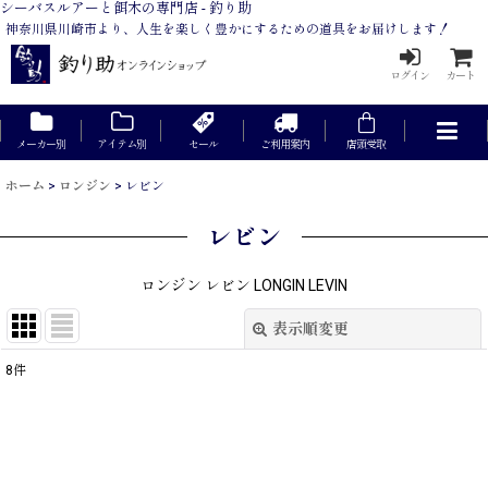
シーバスルアーと餌木の専門店 - 釣り助
神奈川県川崎市より、人生を楽しく豊かにするための道具をお届けします！
ログイン
カート
メーカー別
アイテム別
セール
ご利用案内
店頭受取
ホーム
>
ロンジン
>
レビン
レビン
ロンジン レビン LONGIN LEVIN
表示順変更
閉じる
8
件
表示数
:
在庫あり