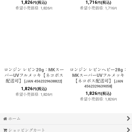
1,826
1,716
(税込)
(税込)
円
円
希望小売価格
:
1,826
希望小売価格
:
1,716
円
円
ロンジン レビン20g：MKスー
ロンジン レビンヘビー28g：
パーUVフルメッキ【ネコポス
MKスーパーUVフルメッキ
配送可】
【ネコポス配送可】
[
JAN 4562329638822
]
[
JAN
4562329639058
]
1,826
(税込)
円
1,826
(税込)
円
希望小売価格
:
1,826
円
希望小売価格
:
1,826
円
ホーム
ショッピングカート