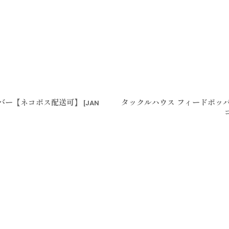
シルバー【ネコポス配送可】
タックルハウス フィードポッパ
[
JAN