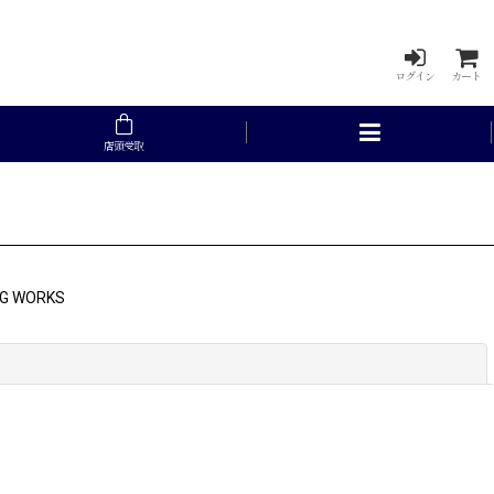
ログイン
カート
店頭受取
G WORKS
閉じる