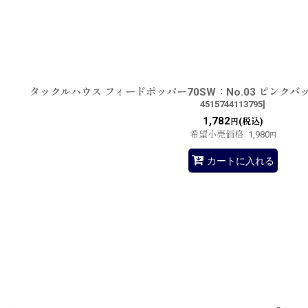
並び順
:
タックルハウス フィードポッパー70SW：No.03 ピンク
4515744113795
]
1,782
(税込)
円
希望小売価格
:
1,980
円
カートに入れる