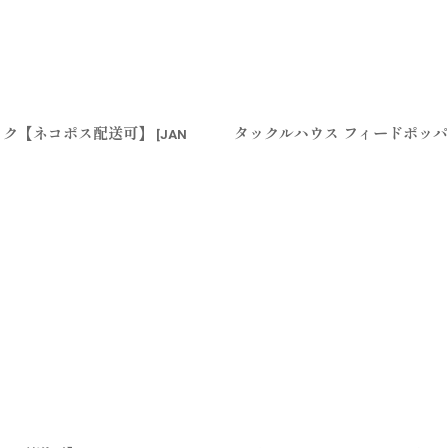
絞り込む
バック【ネコポス配送可】
タックルハウス フィードポッパ
[
JAN