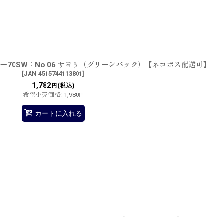
ー70SW：No.06 サヨリ（グリーンバック）【ネコポス配送可】
[
JAN 4515744113801
]
1,782
(税込)
円
希望小売価格
:
1,980
円
カートに入れる