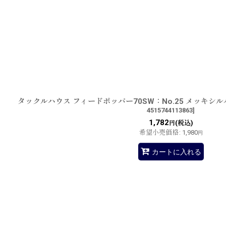
タックルハウス フィードポッパー70SW：No.25 メッキ
4515744113863
]
1,782
(税込)
円
希望小売価格
:
1,980
円
カートに入れる