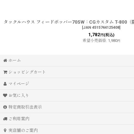
タックルハウス フィードポッパー70SW：CGカスタム T-80
[
JAN 4515744125408
]
1,782
(税込)
円
希望小売価格
:
1,980
円
ホーム
ショッピングカート
マイページ
お気に入り
特定商取引法表示
ご利用案内
実店舗のご案内