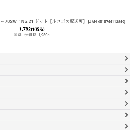
70SW：No.21 ドット【ネコポス配送可】
[
JAN 4515744113849
]
1,782
(税込)
円
希望小売価格
:
1,980
円