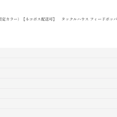
0（限定カラー）【ネコポス配送可】
タックルハウス フィードポッパー