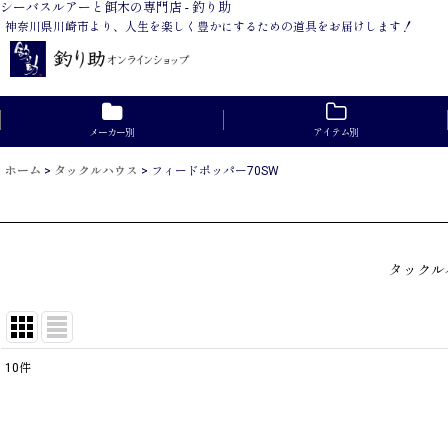
シーバスルアーと餌木の専門店 - 釣り助
神奈川県川崎市より、人生を楽しく豊かにするための道具をお届けします！
メーカー別
アイテム別
ホーム
>
タックルハウス
>
フィードポッパー70SW
タックルハウ
10
件
表示数
:
在庫あり