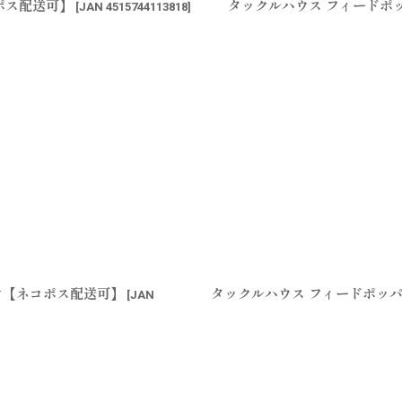
コポス配送可】
タックルハウス フィードポッ
[
JAN 4515744113818
]
ウオ【ネコポス配送可】
タックルハウス フィードポッパー
[
JAN