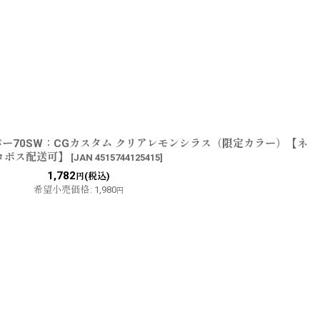
ー70SW：CGカスタム クリアレモンシラス（限定カラー）【ネ
コポス配送可】
[
JAN 4515744125415
]
1,782
(税込)
円
希望小売価格
:
1,980
円