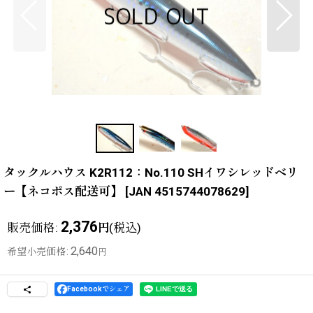
タックルハウス K2R112：No.110 SHイワシレッドベリ
ー【ネコポス配送可】
[
JAN 4515744078629
]
2,376
販売価格
:
(税込)
円
2,640
希望小売価格
:
円
Facebookでシェア