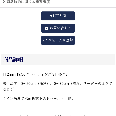
返品特約に関する重要事項
再入荷
お問い合わせ
お気に入り登録
商品詳細
112mm 19.5g フローティング ST-46＃3
潜行深度：0〜20cm（通常）、0〜30cm（流れ、リーダーの太さで
差あり）
ライン角度で水面極直下のトレースも可能。