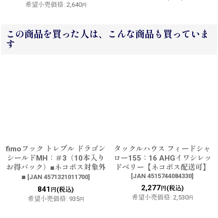
希望小売価格
:
2,640
円
この商品を買った人は、こんな商品も買っていま
す
fimoフック トレブル ドラゴン
タックルハウス フィードシャ
シールドMH：＃3（10本入り
ロー155：16 AHGイワシレッ
お得パック）■ネコポス対象外
ドベリー【ネコポス配送可】
■
[
JAN 4515744084330
]
[
JAN 4571321011700
]
2,277
(税込)
841
円
(税込)
円
希望小売価格
:
2,530
希望小売価格
:
935
円
円