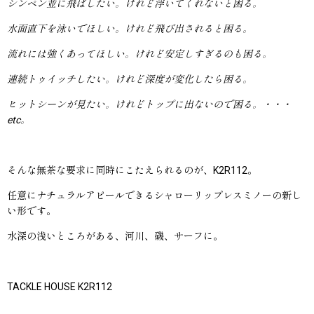
シンペン並に飛ばしたい。けれど浮いてくれないと困る。
水面直下を泳いでほしい。けれど飛び出されると困る。
流れには強くあってほしい。けれど安定しすぎるのも困る。
連続トゥイッチしたい。けれど深度が変化したら困る。
ヒットシーンが見たい。けれどトップに出ないので困る。・・・
etc。
そんな無茶な要求に同時にこたえられるのが、K2R112。
任意にナチュラルアピールできるシャローリップレスミノーの新し
い形です。
水深の浅いところがある、河川、磯、サーフに。
TACKLE HOUSE K2R112