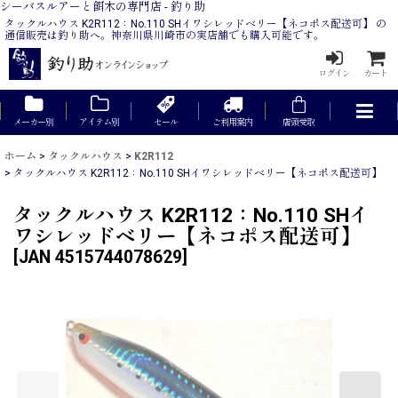
シーバスルアーと餌木の専門店 - 釣り助
タックルハウス K2R112：No.110 SHイワシレッドベリー【ネコポス配送可】 の
通信販売は釣り助へ。神奈川県川崎市の実店舗でも購入可能です。
ログイン
カート
メーカー別
アイテム別
セール
ご利用案内
店頭受取
ホーム
>
タックルハウス
>
K2R112
>
タックルハウス K2R112：No.110 SHイワシレッドベリー【ネコポス配送可】
タックルハウス K2R112：No.110 SHイ
ワシレッドベリー【ネコポス配送可】
[
JAN 4515744078629
]