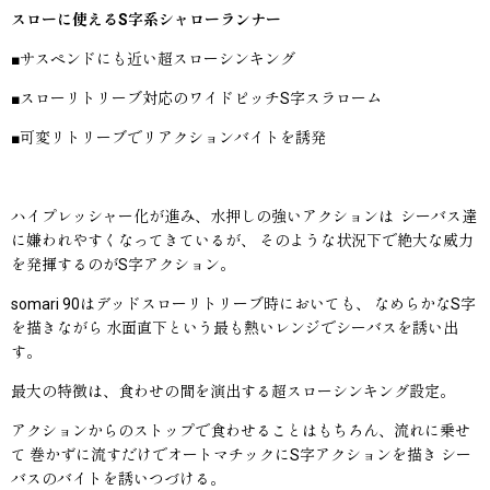
スローに使えるS字系シャローランナー
■サスペンドにも近い超スローシンキング
■スローリトリーブ対応のワイドピッチS字スラローム
■可変リトリーブでリアクションバイトを誘発
ハイプレッシャー化が進み、水押しの強いアクションは シーバス達
に嫌われやすくなってきているが、 そのような状況下で絶大な威力
を発揮するのがS字アクション。
somari 90はデッドスローリトリーブ時においても、 なめらかなS字
を描きながら 水面直下という最も熱いレンジでシーバスを誘い出
す。
最大の特徴は、食わせの間を演出する超スローシンキング設定。
アクションからのストップで食わせることはもちろん、流れに乗せ
て 巻かずに流すだけでオートマチックにS字アクションを描き シー
バスのバイトを誘いつづける。