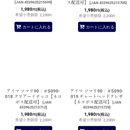
[
JAN 4539625215699
]
ス配送可】
[
JAN 4539625215705
]
1,980
(税込)
円
1,980
(税込)
円
希望小売価格
:
2,200
円
希望小売価格
:
2,200
円
カートに入れる
カートに入れる
アイマ ソマリ90：＃S090-
アイマ ソマリ90：＃S090-
018 クリアーイナッコ【ネコ
019 チャートヘッドテレサ
ポス配送可】
【ネコポス配送可】
[
JAN
[
JAN
4539625215712
]
4539625215729
]
1,980
1,980
(税込)
(税込)
円
円
希望小売価格
:
2,200
希望小売価格
:
2,200
円
円