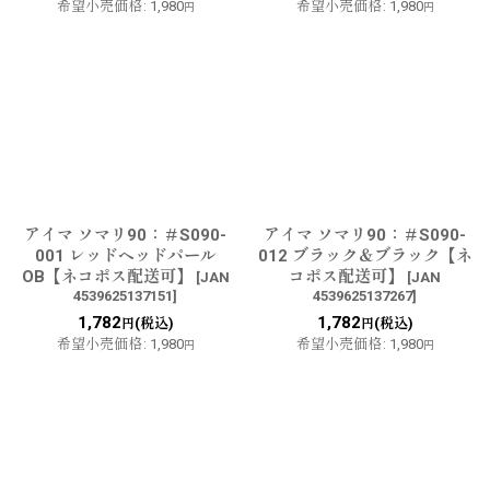
希望小売価格
:
1,980
希望小売価格
:
1,980
円
円
アイマ ソマリ90：＃S090-
アイマ ソマリ90：＃S090-
001 レッドヘッドパール
012 ブラック＆ブラック【ネ
OB【ネコポス配送可】
コポス配送可】
[
JAN
[
JAN
4539625137151
]
4539625137267
]
1,782
1,782
(税込)
(税込)
円
円
希望小売価格
:
1,980
希望小売価格
:
1,980
円
円