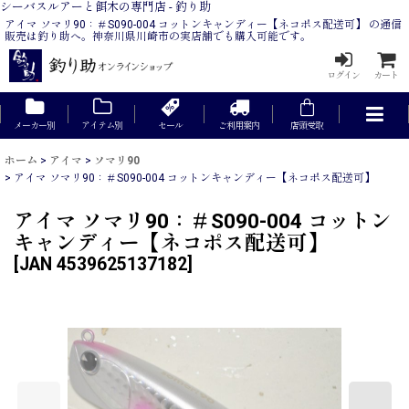
シーバスルアーと餌木の専門店 - 釣り助
アイマ ソマリ90：＃S090-004 コットンキャンディー【ネコポス配送可】 の通信
販売は釣り助へ。神奈川県川崎市の実店舗でも購入可能です。
ログイン
カート
メーカー別
アイテム別
セール
ご利用案内
店頭受取
ホーム
>
アイマ
>
ソマリ90
>
アイマ ソマリ90：＃S090-004 コットンキャンディー【ネコポス配送可】
アイマ ソマリ90：＃S090-004 コットン
キャンディー【ネコポス配送可】
[
JAN 4539625137182
]