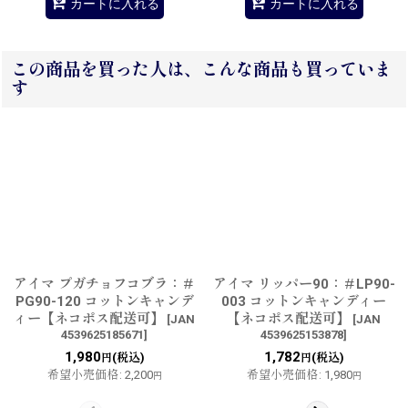
カートに入れる
カートに入れる
この商品を買った人は、こんな商品も買っていま
す
アイマ プガチョフコブラ：＃
アイマ リッパー90：＃LP90-
PG90-120 コットンキャンデ
003 コットンキャンディー
ィー【ネコポス配送可】
【ネコポス配送可】
[
JAN
[
JAN
4539625185671
]
4539625153878
]
1,980
1,782
(税込)
(税込)
円
円
希望小売価格
:
2,200
希望小売価格
:
1,980
円
円