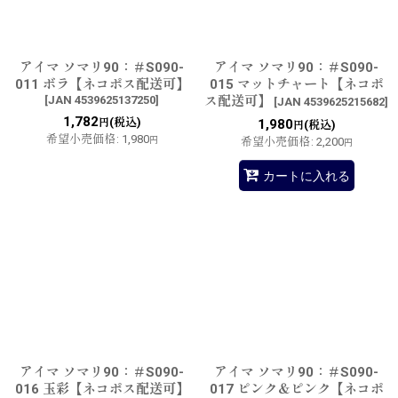
アイマ ソマリ90：＃S090-
アイマ ソマリ90：＃S090-
011 ボラ【ネコポス配送可】
015 マットチャート【ネコポ
[
JAN 4539625137250
]
ス配送可】
[
JAN 4539625215682
]
1,782
(税込)
円
1,980
(税込)
円
希望小売価格
:
1,980
円
希望小売価格
:
2,200
円
カートに入れる
アイマ ソマリ90：＃S090-
アイマ ソマリ90：＃S090-
016 玉彩【ネコポス配送可】
017 ピンク＆ピンク【ネコポ