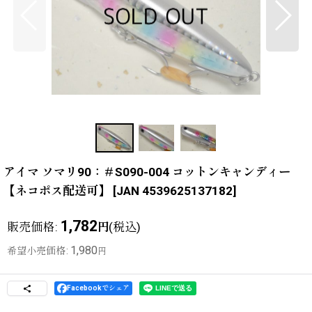
アイマ ソマリ90：＃S090-004 コットンキャンディー
【ネコポス配送可】
[
JAN 4539625137182
]
1,782
販売価格
:
(税込)
円
1,980
希望小売価格
:
円
Facebookでシェア