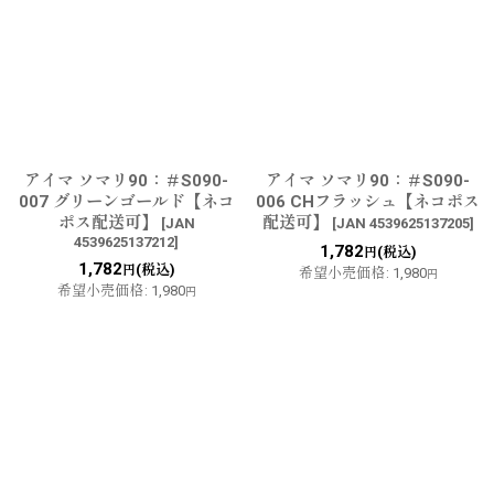
アイマ ソマリ90：＃S090-
アイマ ソマリ90：＃S090-
007 グリーンゴールド【ネコ
006 CHフラッシュ【ネコポス
ポス配送可】
配送可】
[
JAN
[
JAN 4539625137205
]
4539625137212
]
1,782
(税込)
円
1,782
(税込)
円
希望小売価格
:
1,980
円
希望小売価格
:
1,980
円