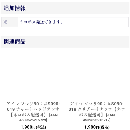
追加情報
※
ネコポス発送できます。
関連商品
アイマ ソマリ90：＃S090-
アイマ ソマリ90：＃S090-
019 チャートヘッドテレサ
018 クリアーイナッコ【ネコ
【ネコポス配送可】
ポス配送可】
[
JAN
[
JAN
4539625215729
]
4539625215712
]
1,980
1,980
(税込)
(税込)
円
円