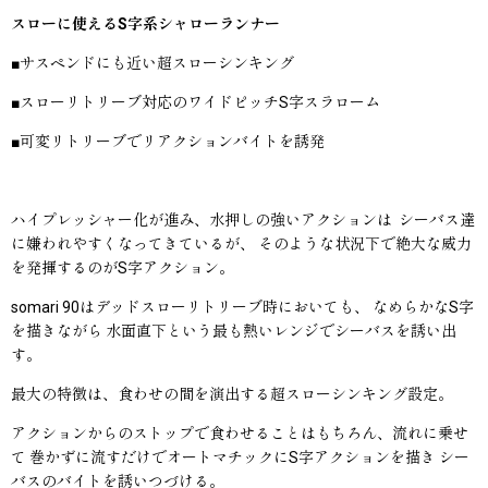
スローに使えるS字系シャローランナー
■サスペンドにも近い超スローシンキング
■スローリトリーブ対応のワイドピッチS字スラローム
■可変リトリーブでリアクションバイトを誘発
ハイプレッシャー化が進み、水押しの強いアクションは シーバス達
に嫌われやすくなってきているが、 そのような状況下で絶大な威力
を発揮するのがS字アクション。
somari 90はデッドスローリトリーブ時においても、 なめらかなS字
を描きながら 水面直下という最も熱いレンジでシーバスを誘い出
す。
最大の特徴は、食わせの間を演出する超スローシンキング設定。
アクションからのストップで食わせることはもちろん、流れに乗せ
て 巻かずに流すだけでオートマチックにS字アクションを描き シー
バスのバイトを誘いつづける。