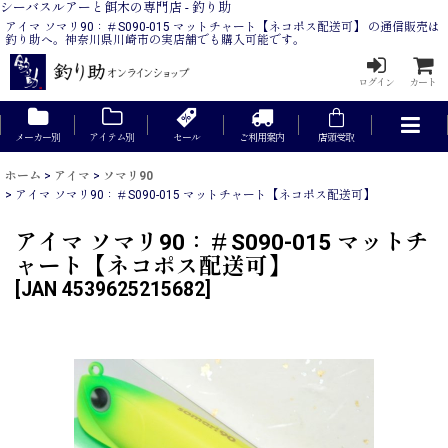
シーバスルアーと餌木の専門店 - 釣り助
アイマ ソマリ90：＃S090-015 マットチャート【ネコポス配送可】 の通信販売は
釣り助へ。神奈川県川崎市の実店舗でも購入可能です。
ログイン
カート
メーカー別
アイテム別
セール
ご利用案内
店頭受取
ホーム
>
アイマ
>
ソマリ90
>
アイマ ソマリ90：＃S090-015 マットチャート【ネコポス配送可】
アイマ ソマリ90：＃S090-015 マットチ
ャート【ネコポス配送可】
[
JAN 4539625215682
]