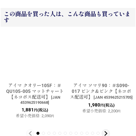
この商品を買った人は、こんな商品も買っていま
す
アイマ クオリー105F：＃
アイマ ソマリ90：＃S090-
QU105-005 マットチャート
017 ピンク＆ピンク【ネコポ
【ネコポス配送可】
ス配送可】
[
JAN
[
JAN 4539625215705
]
4539625190668
]
1,980
(税込)
円
1,881
(税込)
円
希望小売価格
:
2,200
円
希望小売価格
:
2,090
円