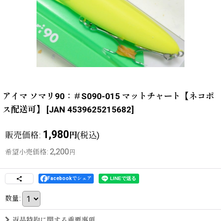
アイマ ソマリ90：＃S090-015 マットチャート【ネコポ
ス配送可】
[
JAN 4539625215682
]
1,980
販売価格
:
(税込)
円
2,200
希望小売価格
:
円
Facebookでシェア
数量
:
返品特約に関する重要事項