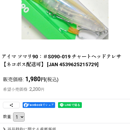
アイマ ソマリ90：＃S090-019 チャートヘッドテレサ
【ネコポス配送可】
[
JAN 4539625215729
]
1,980
販売価格
:
(税込)
円
2,200
希望小売価格
:
円
Facebookでシェア
数量
:
返品特約に関する重要事項