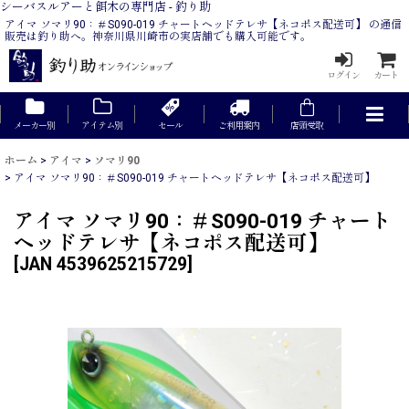
シーバスルアーと餌木の専門店 - 釣り助
アイマ ソマリ90：＃S090-019 チャートヘッドテレサ【ネコポス配送可】 の通信
販売は釣り助へ。神奈川県川崎市の実店舗でも購入可能です。
ログイン
カート
メーカー別
アイテム別
セール
ご利用案内
店頭受取
ホーム
>
アイマ
>
ソマリ90
>
アイマ ソマリ90：＃S090-019 チャートヘッドテレサ【ネコポス配送可】
アイマ ソマリ90：＃S090-019 チャート
ヘッドテレサ【ネコポス配送可】
[
JAN 4539625215729
]