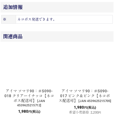
追加情報
※
ネコポス発送できます。
関連商品
アイマ ソマリ90：＃S090-
アイマ ソマリ90：＃S090-
018 クリアーイナッコ【ネコ
017 ピンク＆ピンク【ネコポ
ポス配送可】
ス配送可】
[
JAN
[
JAN 4539625215705
]
4539625215712
]
1,980
(税込)
円
1,980
(税込)
円
希望小売価格
:
2,200
円