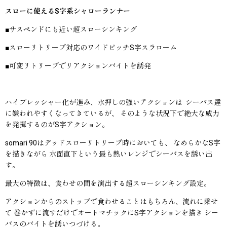
スローに使えるS字系シャローランナー
■サスペンドにも近い超スローシンキング
■スローリトリーブ対応のワイドピッチS字スラローム
■可変リトリーブでリアクションバイトを誘発
ハイプレッシャー化が進み、水押しの強いアクションは シーバス達
に嫌われやすくなってきているが、 そのような状況下で絶大な威力
を発揮するのがS字アクション。
somari 90はデッドスローリトリーブ時においても、 なめらかなS字
を描きながら 水面直下という最も熱いレンジでシーバスを誘い出
す。
最大の特徴は、食わせの間を演出する超スローシンキング設定。
アクションからのストップで食わせることはもちろん、流れに乗せ
て 巻かずに流すだけでオートマチックにS字アクションを描き シー
バスのバイトを誘いつづける。