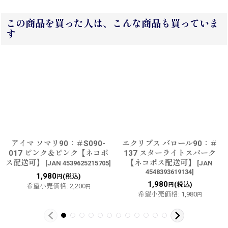
この商品を買った人は、こんな商品も買っていま
す
アイマ ソマリ90：＃S090-
エクリプス バロール90：＃
017 ピンク＆ピンク【ネコポ
137 スターライトスパーク
ス配送可】
【ネコポス配送可】
[
JAN 4539625215705
]
[
JAN
4548393619134
]
1,980
(税込)
円
1,980
(税込)
円
希望小売価格
:
2,200
円
希望小売価格
:
1,980
円