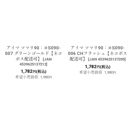
アイマ ソマリ90：＃S090-
アイマ ソマリ90：＃S090-
007 グリーンゴールド【ネコ
006 CHフラッシュ【ネコポス
ポス配送可】
配送可】
[
JAN
[
JAN 4539625137205
]
4539625137212
]
1,782
(税込)
円
1,782
(税込)
円
希望小売価格
:
1,980
円
希望小売価格
:
1,980
円