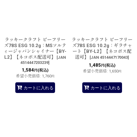
ラッキークラフト ビーフリー
ラッキークラフト ビーフリー
ズ78S ESG 10.2g：MSソルテ
ズ78S ESG 10.2g：ギラチャ
ィージャパンシャイナー【BY-
ート【BY-L2】【ネコポス配
L2】【ネコポス配送可】
送可】
[
JAN
[
JAN 4514447170043
]
4514447203239
]
1,485
(税込)
円
1,584
(税込)
円
希望小売価格
:
1,650
円
希望小売価格
:
1,760
円
カートに入れる
カートに入れる