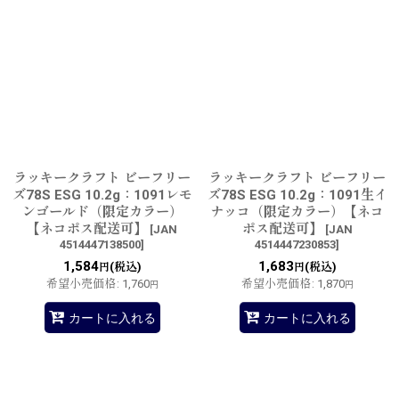
ラッキークラフト ビーフリー
ラッキークラフト ビーフリー
ズ78S ESG 10.2g：1091レモ
ズ78S ESG 10.2g：1091生イ
ンゴールド（限定カラー）
ナッコ（限定カラー）【ネコ
【ネコポス配送可】
ポス配送可】
[
JAN
[
JAN
4514447138500
]
4514447230853
]
1,584
1,683
(税込)
(税込)
円
円
希望小売価格
:
1,760
希望小売価格
:
1,870
円
円
カートに入れる
カートに入れる