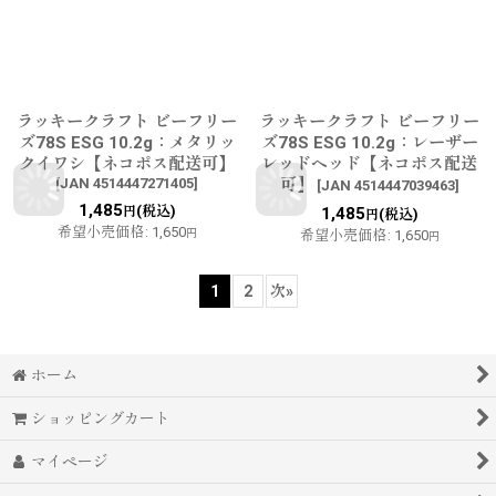
ラッキークラフト ビーフリー
ラッキークラフト ビーフリー
ズ78S ESG 10.2g：メタリッ
ズ78S ESG 10.2g：レーザー
クイワシ【ネコポス配送可】
レッドヘッド【ネコポス配送
[
JAN 4514447271405
]
可】
[
JAN 4514447039463
]
1,485
(税込)
円
1,485
(税込)
円
希望小売価格
:
1,650
円
希望小売価格
:
1,650
円
1
2
次
»
ホーム
ショッピングカート
マイページ