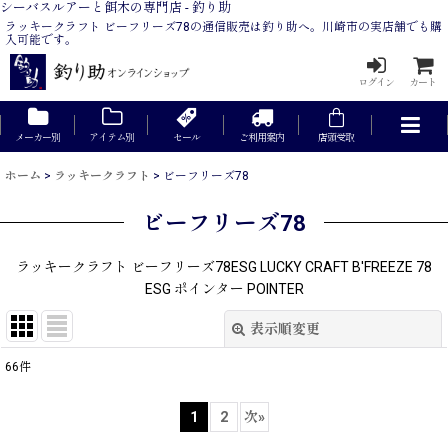
シーバスルアーと餌木の専門店 - 釣り助
ラッキークラフト ビーフリーズ78の通信販売は釣り助へ。川崎市の実店舗でも購
入可能です。
ログイン
カート
メーカー別
アイテム別
セール
ご利用案内
店頭受取
ホーム
>
ラッキークラフト
>
ビーフリーズ78
ビーフリーズ78
ラッキークラフト ビーフリーズ78ESG LUCKY CRAFT B'FREEZE 78
ESG ポインター POINTER
表示順変更
閉じる
66
件
表示数
:
1
2
次
»
在庫あり