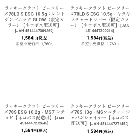
ラッキークラフト ビーフリー
ラッキークラフト ビーフリー
ズ78LB S ESG 10.5g：レント
ズ78LB S ESG 10.5g：キラキ
ゲンパニック GLOW（限定カ
ラチャートラバー（限定カラ
ラー）【ネコポス配送可】
ー）【ネコポス配送可】
[
JAN
[
JAN 4514447309269
]
4514447309214
]
1,584
1,584
(税込)
(税込)
円
円
希望小売価格
:
1,760
希望小売価格
:
1,760
円
円
ラッキークラフト ビーフリー
ラッキークラフト ビーフリー
ズ78S ESG 10.2g：MSアンチ
ズ78S 13g：MSソルティージ
ョビ【ネコポス配送可】
ャパンシャイナー【ネコポス
[
JAN
4514447272648
]
配送可】
[
JAN 4514447271450
]
1,584
(税込)
円
1,584
(税込)
円