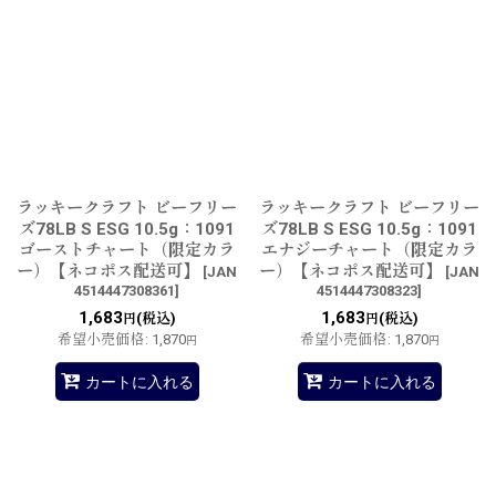
並び順
:
絞り込む
ラッキークラフト ビーフリー
ラッキークラフト ビーフリー
ズ78LB S ESG 10.5g：1091
ズ78LB S ESG 10.5g：1091
ゴーストチャート（限定カラ
エナジーチャート（限定カラ
ー）【ネコポス配送可】
ー）【ネコポス配送可】
[
JAN
[
JAN
4514447308361
]
4514447308323
]
1,683
1,683
(税込)
(税込)
円
円
希望小売価格
:
1,870
希望小売価格
:
1,870
円
円
カートに入れる
カートに入れる