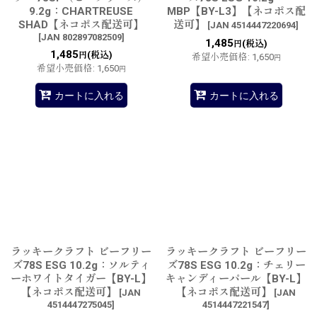
9.2g：CHARTREUSE
MBP【BY-L3】【ネコポス配
SHAD【ネコポス配送可】
送可】
[
JAN 4514447220694
]
[
JAN 802897082509
]
1,485
(税込)
円
1,485
(税込)
円
希望小売価格
:
1,650
円
希望小売価格
:
1,650
円
カートに入れる
カートに入れる
ラッキークラフト ビーフリー
ラッキークラフト ビーフリー
ズ78S ESG 10.2g：ソルティ
ズ78S ESG 10.2g：チェリー
ーホワイトタイガー【BY-L】
キャンディーパール【BY-L】
【ネコポス配送可】
【ネコポス配送可】
[
JAN
[
JAN
4514447275045
]
4514447221547
]