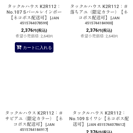
タックルハウス K2R112：
タックルハウス K2R112：＃
No.107 Sパールレインボー
落ちアユ（限定カラー）【ネ
【ネコポス配送可】
コポス配送可】
[
JAN
[
JAN
4515744078599
]
4515744184900
]
2,376
2,376
(税込)
(税込)
円
円
希望小売価格
:
2,640
希望小売価格
:
2,640
円
円
カートに入れる
タックルハウス K2R112：＃
タックルハウス K2R112：
サビアユ（限定カラー）【ネ
No.109 Sイワシ【ネコポス配
コポス配送可】
送可】
[
JAN
[
JAN 4515744078612
]
4515744184917
]
2,376
(税込)
円