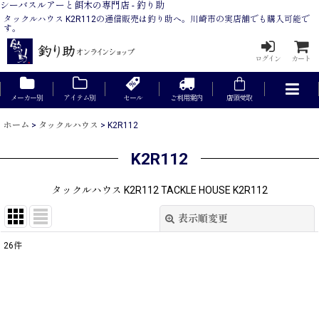
シーバスルアーと餌木の専門店 - 釣り助
タックルハウス K2R112の通信販売は釣り助へ。川崎市の実店舗でも購入可能で
す。
ログイン
カート
メーカー別
アイテム別
セール
ご利用案内
店頭受取
ホーム
>
タックルハウス
>
K2R112
K2R112
タックルハウス K2R112 TACKLE HOUSE K2R112
表示順変更
閉じる
26
件
表示数
:
在庫あり