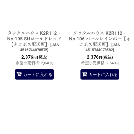
並び順
:
絞り込む
タックルハウス K2R112：
タックルハウス K2R112：
No.105 SHゴールドレッド
No.106 パールレインボー【ネ
【ネコポス配送可】
コポス配送可】
[
JAN
[
JAN
4515744078575
]
4515744078582
]
2,376
2,376
(税込)
(税込)
円
円
希望小売価格
:
2,640
希望小売価格
:
2,640
円
円
カートに入れる
カートに入れる